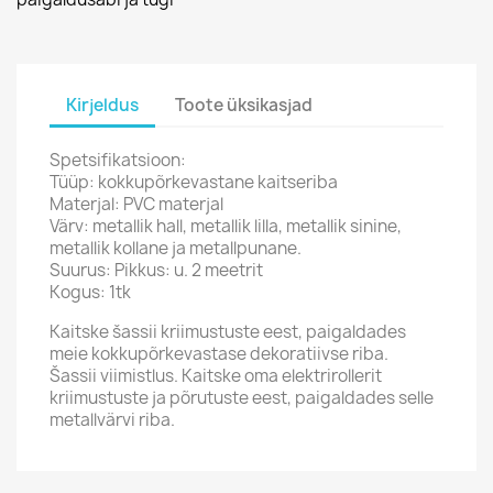
Kirjeldus
Toote üksikasjad
Spetsifikatsioon:
Tüüp: kokkupõrkevastane kaitseriba
Materjal: PVC materjal
Värv: metallik hall, metallik lilla, metallik sinine,
metallik kollane ja metallpunane.
Suurus: Pikkus: u. 2 meetrit
Kogus: 1tk
Kaitske šassii kriimustuste eest, paigaldades
meie kokkupõrkevastase dekoratiivse riba.
Šassii viimistlus. Kaitske oma elektrirollerit
kriimustuste ja põrutuste eest, paigaldades selle
metallvärvi riba.