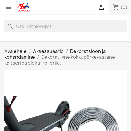
shopping_cart


(0)
search
Avalehele
Aksessuaarid
Dekoratsioon ja
kohandamine
Dekoratiivne kokkupõrkevastane
kaitseriba elektrirollerile.