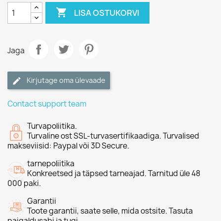

LISA OSTUKORVI
Jaga
Kirjutage oma ülevaade
Contact support team
Turvapoliitika.
Turvaline ost SSL-turvasertifikaadiga. Turvalised
makseviisid: Paypal või 3D Secure.
tarnepoliitika
Konkreetsed ja täpsed tarneajad. Tarnitud üle 48
000 paki.
Garantii
Toote garantii, saate selle, mida ostsite. Tasuta
paigaldusabi ja tugi