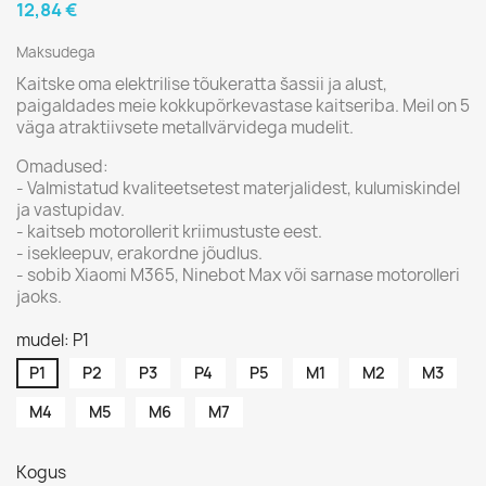
12,84 €
Maksudega
Kaitske oma elektrilise tõukeratta šassii ja alust,
paigaldades meie kokkupõrkevastase kaitseriba. Meil on 5
väga atraktiivsete metallvärvidega mudelit.
Omadused:
- Valmistatud kvaliteetsetest materjalidest, kulumiskindel
ja vastupidav.
- kaitseb motorollerit kriimustuste eest.
- isekleepuv, erakordne jõudlus.
- sobib Xiaomi M365, Ninebot Max või sarnase motorolleri
jaoks.
mudel: P1
P1
P2
P3
P4
P5
M1
M2
M3
M4
M5
M6
M7
Kogus