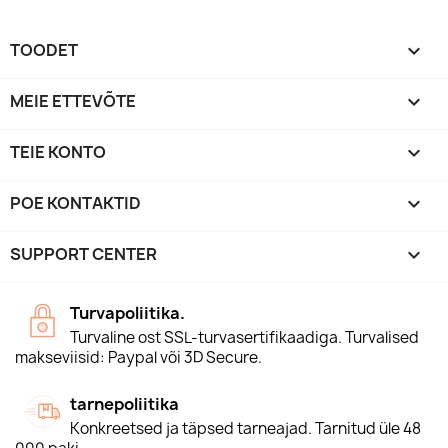
TOODET

MEIE ETTEVÕTE

TEIE KONTO

POE KONTAKTID
keyboard_arrow_down
SUPPORT CENTER

Turvapoliitika.
Turvaline ost SSL-turvasertifikaadiga. Turvalised
makseviisid: Paypal või 3D Secure.
tarnepoliitika
Konkreetsed ja täpsed tarneajad. Tarnitud üle 48