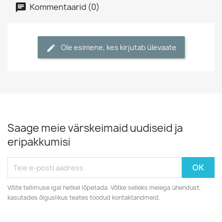
Kommentaarid (0)
Ole esimene, kes kirjutab ülevaate
Saage meie värskeimaid uudiseid ja
eripakkumisi
Võite tellimuse igal hetkel lõpetada. Võtke selleks meiega ühendust,
kasutades õiguslikus teates toodud kontaktandmeid.