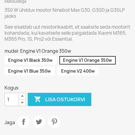
Maksudega
350 W ühilduv mootor Ninebot Max G30, G30D ja G30LP
jaoks
See sisaldab uut mootorikaablit, et saaksite seda mootorit
kohandada, kui kavatsete selle paigaldada Xiaomi M365,
M365 Pro, 1S, Pro2 või Essential.
mudel: Engine V1 Orange 350w
Engine V1 Black 350w
Engine V1 Orange 350w
Engine V1 Blue 350w
Engine V2 400w
Kogus

LISA OSTUKORVI
Jaga