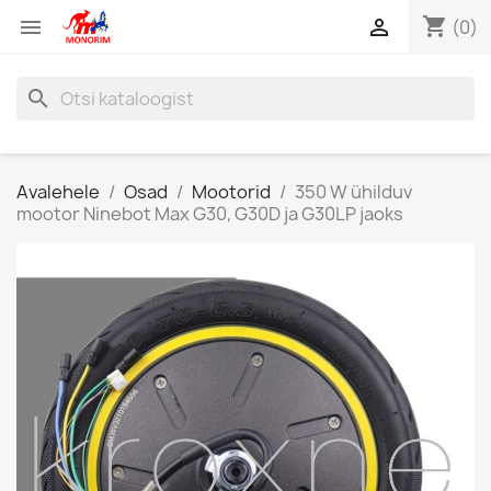
shopping_cart


(0)
search
Avalehele
Osad
Mootorid
350 W ühilduv
mootor Ninebot Max G30, G30D ja G30LP jaoks