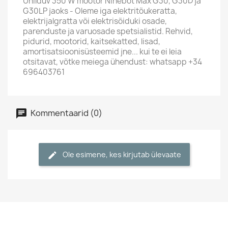
Ühilduv 350 W mootor Ninebot Max G30, G30D ja
G30LP jaoks - Oleme iga elektritõukeratta,
elektrijalgratta või elektrisõiduki osade,
parenduste ja varuosade spetsialistid. Rehvid,
pidurid, mootorid, kaitsekatted, lisad,
amortisatsioonisüsteemid jne... kui te ei leia
otsitavat, võtke meiega ühendust: whatsapp +34
696403761
Kommentaarid (0)
Ole esimene, kes kirjutab ülevaate