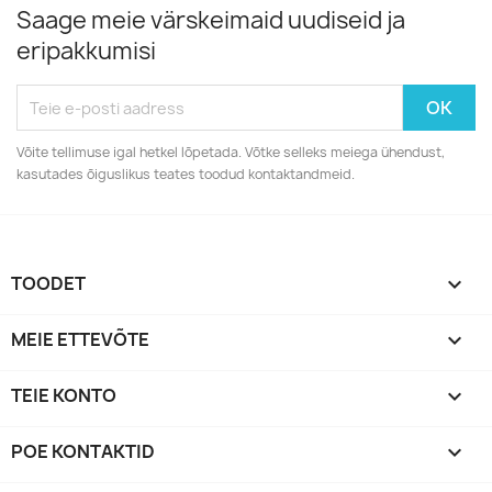
Saage meie värskeimaid uudiseid ja
eripakkumisi
Võite tellimuse igal hetkel lõpetada. Võtke selleks meiega ühendust,
kasutades õiguslikus teates toodud kontaktandmeid.
TOODET

MEIE ETTEVÕTE

TEIE KONTO

POE KONTAKTID
keyboard_arrow_down