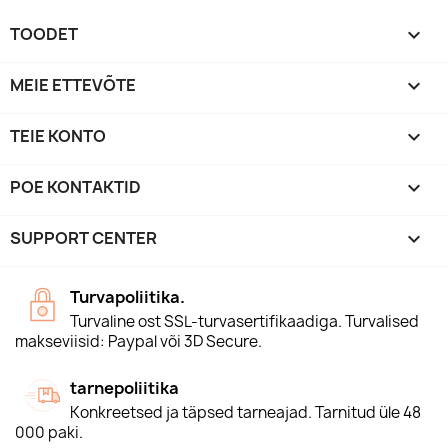
TOODET

MEIE ETTEVÕTE

TEIE KONTO

POE KONTAKTID
keyboard_arrow_down
SUPPORT CENTER

Turvapoliitika.
Turvaline ost SSL-turvasertifikaadiga. Turvalised
makseviisid: Paypal või 3D Secure.
tarnepoliitika
Konkreetsed ja täpsed tarneajad. Tarnitud üle 48
000 paki.