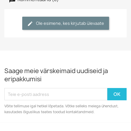
Ole esimene, kes kirjutab ülevaate
Saage meie värskeimaid uudiseid ja
eripakkumisi
Võite tellimuse igal hetkel lõpetada. Võtke selleks meiega ühendust,
kasutades õiguslikus teates toodud kontaktandmeid.