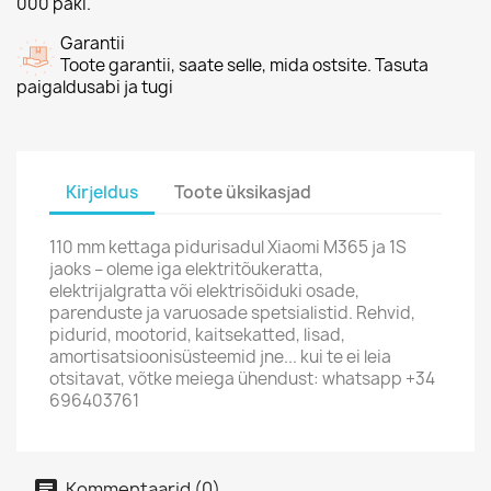
000 paki.
Garantii
Toote garantii, saate selle, mida ostsite. Tasuta
paigaldusabi ja tugi
Kirjeldus
Toote üksikasjad
110 mm kettaga pidurisadul Xiaomi M365 ja 1S
jaoks – oleme iga elektritõukeratta,
elektrijalgratta või elektrisõiduki osade,
parenduste ja varuosade spetsialistid. Rehvid,
pidurid, mootorid, kaitsekatted, lisad,
amortisatsioonisüsteemid jne... kui te ei leia
otsitavat, võtke meiega ühendust: whatsapp +34
696403761
Kommentaarid (0)