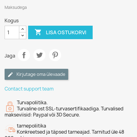
Maksudega
Kogus

LISA OSTUKORVI
Jaga
Kirjutage oma ülevaade
Contact support team
Turvapoliitika.
Turvaline ost SSL-turvasertifikaadiga. Turvalised
makseviisid: Paypal või 3D Secure.
tarnepoliitika
Konkreetsed ja täpsed tarneajad. Tarnitud üle 48