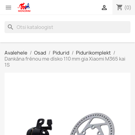
shopping_cart


(0)
search
Avalehele
Osad
Pidurid
Pidurikomplekt
Dankána frénou me dísko 110 mm gia Xiaomi M365 kai
1S