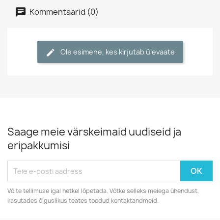
Kommentaarid (0)
Ole esimene, kes kirjutab ülevaate
Saage meie värskeimaid uudiseid ja
eripakkumisi
Võite tellimuse igal hetkel lõpetada. Võtke selleks meiega ühendust,
kasutades õiguslikus teates toodud kontaktandmeid.