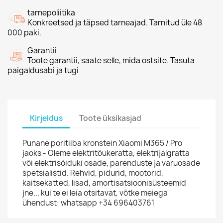
tarnepoliitika
Konkreetsed ja täpsed tarneajad. Tarnitud üle 48
000 paki.
Garantii
Toote garantii, saate selle, mida ostsite. Tasuta
paigaldusabi ja tugi
Kirjeldus
Toote üksikasjad
Punane poritiiba kronstein Xiaomi M365 / Pro
jaoks - Oleme elektritõukeratta, elektrijalgratta
või elektrisõiduki osade, parenduste ja varuosade
spetsialistid. Rehvid, pidurid, mootorid,
kaitsekatted, lisad, amortisatsioonisüsteemid
jne... kui te ei leia otsitavat, võtke meiega
ühendust: whatsapp +34 696403761