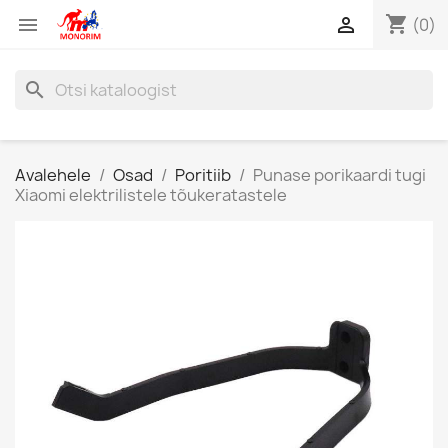
shopping_cart


(0)
search
Avalehele
Osad
Poritiib
Punase porikaardi tugi
Xiaomi elektrilistele tõukeratastele