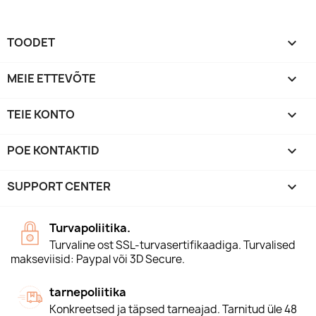
TOODET

MEIE ETTEVÕTE

TEIE KONTO

POE KONTAKTID
keyboard_arrow_down
SUPPORT CENTER

Turvapoliitika.
Turvaline ost SSL-turvasertifikaadiga. Turvalised
makseviisid: Paypal või 3D Secure.
tarnepoliitika
Konkreetsed ja täpsed tarneajad. Tarnitud üle 48