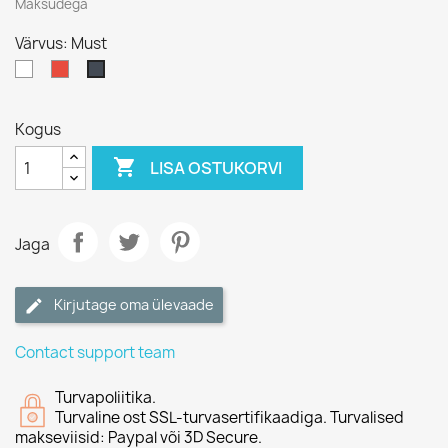
Maksudega
Värvus: Must
Valge
Punane
Must
Kogus

LISA OSTUKORVI
Jaga
Kirjutage oma ülevaade
Contact support team
Turvapoliitika.
Turvaline ost SSL-turvasertifikaadiga. Turvalised
makseviisid: Paypal või 3D Secure.