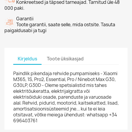
Konkreetsed ja täpsed tarneajad. Tarnitud üle 48
000 paki.
Garantii
Toote garantii, saate selle, mida ostsite. Tasuta
paigaldusabi ja tugi
Kirjeldus
Toote üksikasjad
Paindlik pikendaja rehvide pumpamiseks - Xiaomi
M365, 1S, Pro2, Essential, Pro / Ninebot Max G30,
G30LP, G30D - Oleme spetsialistid mis tahes
elektritõukeratta, elektrijalgratta või
elektrisõiduki osade, parenduste ja varuosade
alal. Rehvid, pidurid, mootorid, kaitsekatted, lisad,
amortisatsioonisüsteemid jne... kui te ei leia
otsitavat, võtke meiega ühendust: whatsapp +34
696403761