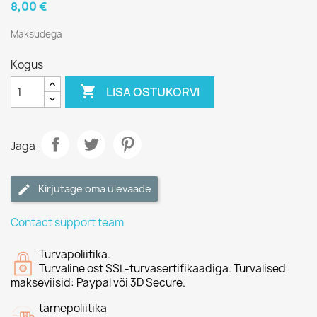
8,00 €
Maksudega
Kogus

LISA OSTUKORVI
Jaga
Kirjutage oma ülevaade
Contact support team
Turvapoliitika.
Turvaline ost SSL-turvasertifikaadiga. Turvalised
makseviisid: Paypal või 3D Secure.
tarnepoliitika