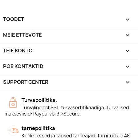
TOODET

MEIE ETTEVÕTE

TEIE KONTO

POE KONTAKTID
keyboard_arrow_down
SUPPORT CENTER

Turvapoliitika.
Turvaline ost SSL-turvasertifikaadiga. Turvalised
makseviisid: Paypal või 3D Secure.
tarnepoliitika
Konkreetsed ja täpsed tarneajad. Tarnitud üle 48