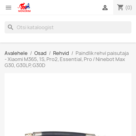
shopping_cart


(0)
search
Avalehele
Osad
Rehvid
Paindlik rehvi paisutaja
- Xiaomi M365, 1S, Pro2, Essential, Pro / Ninebot Max
G30, G30LP, G30D