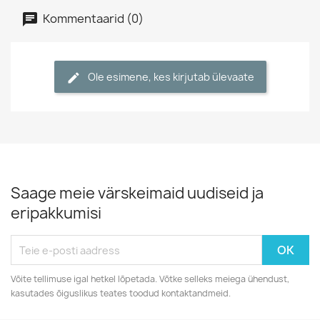
Kommentaarid (0)
Ole esimene, kes kirjutab ülevaate
Saage meie värskeimaid uudiseid ja
eripakkumisi
Võite tellimuse igal hetkel lõpetada. Võtke selleks meiega ühendust,
kasutades õiguslikus teates toodud kontaktandmeid.