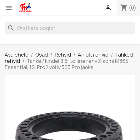
shopping_cart


(0)
search
Avalehele
Osad
Rehvid
Ainult rehvid
Tahked
rehvid
Tahke / kindel 8,5-tolline rehv Xiaomi M365,
Essential, 1S, Pro2 või M365 Pro jaoks