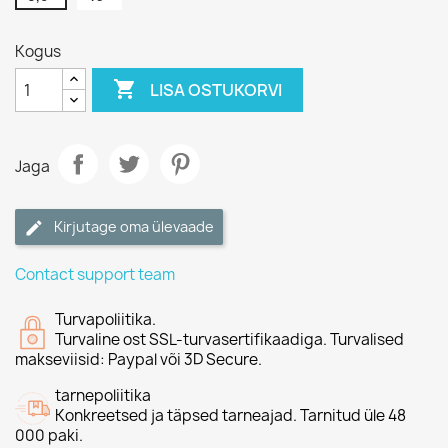
Kogus

LISA OSTUKORVI
Jaga
Kirjutage oma ülevaade
Contact support team
Turvapoliitika.
Turvaline ost SSL-turvasertifikaadiga. Turvalised
makseviisid: Paypal või 3D Secure.
tarnepoliitika
Konkreetsed ja täpsed tarneajad. Tarnitud üle 48
000 paki.