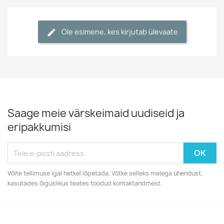
Ole esimene, kes kirjutab ülevaate
Saage meie värskeimaid uudiseid ja
eripakkumisi
Võite tellimuse igal hetkel lõpetada. Võtke selleks meiega ühendust,
kasutades õiguslikus teates toodud kontaktandmeid.