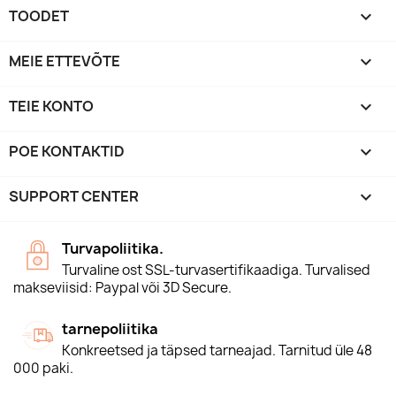
TOODET

MEIE ETTEVÕTE

TEIE KONTO

POE KONTAKTID
keyboard_arrow_down
SUPPORT CENTER

Turvapoliitika.
Turvaline ost SSL-turvasertifikaadiga. Turvalised
makseviisid: Paypal või 3D Secure.
tarnepoliitika
Konkreetsed ja täpsed tarneajad. Tarnitud üle 48
000 paki.