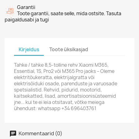
Garantii
Toote garantii, saate selle, mida ostsite. Tasuta
paigaldusabi ja tugi
Kirjeldus
Toote üksikasjad
Tahke / tahke 8,5-tolline rehv Xiaomi M365,
Essential, 1S, Pro2 või M365 Pro jaoks – Oleme
elektritõukeratta, elektrijalgratta või
elektrisõiduki osade, parenduste ja varuosade
spetsialistid. Rehvid, pidurid, mootorid,
kaitsekatted, lisad, amortisatsioonisüsteemid
jne... kui te ei leia otsitavat, võtke meiega
ühendust: whatsapp +34 696403761
Kommentaarid (0)