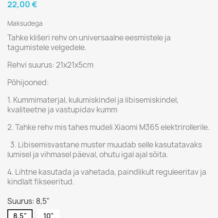
22,00 €
Maksudega
Tahke klišeri rehv on universaalne eesmistele ja
tagumistele velgedele.
Rehvi suurus: 21x21x5cm
Põhijooned:
1. Kummimaterjal, kulumiskindel ja libisemiskindel,
kvaliteetne ja vastupidav kumm
2. Tahke rehv mis tahes mudeli Xiaomi M365 elektrirollerile.
3. Libisemisvastane muster muudab selle kasutatavaks
lumisel ja vihmasel päeval, ohutu igal ajal sõita.
4. Lihtne kasutada ja vahetada, paindlikult reguleeritav ja
kindlalt fikseeritud.
Suurus: 8,5"
8,5"
10"