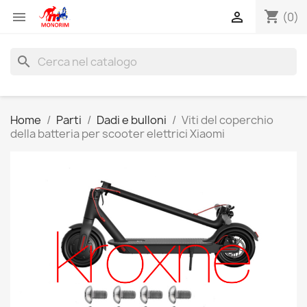
shopping_cart


(0)
search
Home
Parti
Dadi e bulloni
Viti del coperchio
della batteria per scooter elettrici Xiaomi