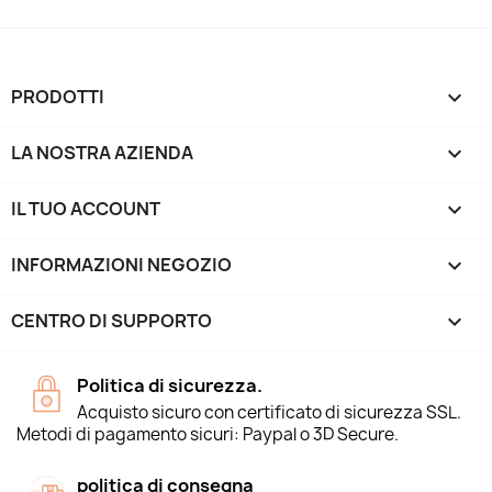
PRODOTTI

LA NOSTRA AZIENDA

IL TUO ACCOUNT

INFORMAZIONI NEGOZIO
keyboard_arrow_down
CENTRO DI SUPPORTO

Politica di sicurezza.
Acquisto sicuro con certificato di sicurezza SSL.
Metodi di pagamento sicuri: Paypal o 3D Secure.
politica di consegna