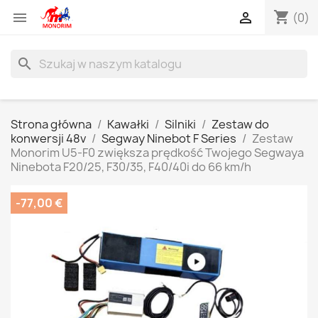
shopping_cart


(0)
search
Strona główna
Kawałki
Silniki
Zestaw do
konwersji 48v
Segway Ninebot F Series
Zestaw
Monorim U5-F0 zwiększa prędkość Twojego Segwaya
Ninebota F20/25, F30/35, F40/40i do 66 km/h
-77,00 €