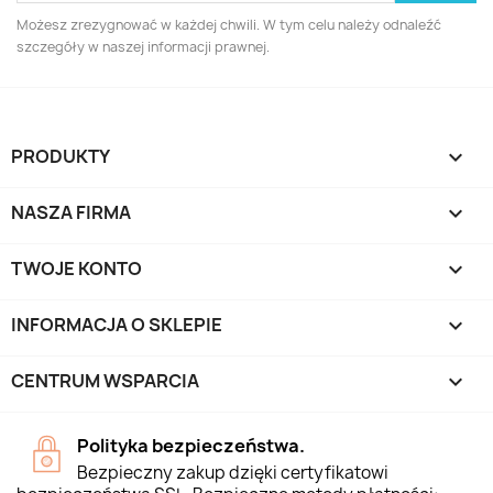
Możesz zrezygnować w każdej chwili. W tym celu należy odnaleźć
szczegóły w naszej informacji prawnej.
PRODUKTY

NASZA FIRMA

TWOJE KONTO

INFORMACJA O SKLEPIE
keyboard_arrow_down
CENTRUM WSPARCIA

Polityka bezpieczeństwa.
Bezpieczny zakup dzięki certyfikatowi