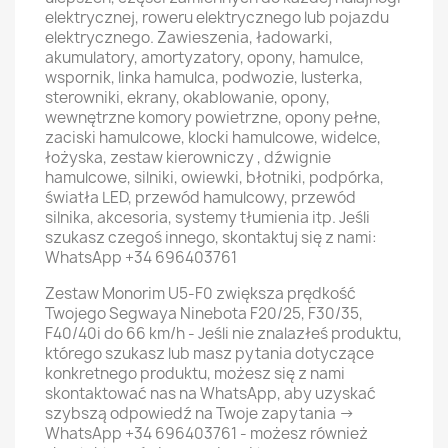
elektrycznej, roweru elektrycznego lub pojazdu
elektrycznego. Zawieszenia, ładowarki,
akumulatory, amortyzatory, opony, hamulce,
wspornik, linka hamulca, podwozie, lusterka,
sterowniki, ekrany, okablowanie, opony,
wewnętrzne komory powietrzne, opony pełne,
zaciski hamulcowe, klocki hamulcowe, widelce,
łożyska, zestaw kierowniczy , dźwignie
hamulcowe, silniki, owiewki, błotniki, podpórka,
światła LED, przewód hamulcowy, przewód
silnika, akcesoria, systemy tłumienia itp. Jeśli
szukasz czegoś innego, skontaktuj się z nami:
WhatsApp +34 696403761
Zestaw Monorim U5-F0 zwiększa prędkość
Twojego Segwaya Ninebota F20/25, F30/35,
F40/40i do 66 km/h - Jeśli nie znalazłeś produktu,
którego szukasz lub masz pytania dotyczące
konkretnego produktu, możesz się z nami
skontaktować nas na WhatsApp, aby uzyskać
szybszą odpowiedź na Twoje zapytania ->
WhatsApp +34 696403761 - możesz również