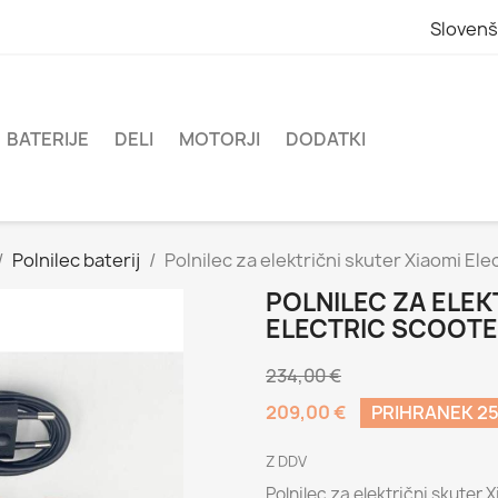
Slovenš
BATERIJE
DELI
MOTORJI
DODATKI
Polnilec baterij
Polnilec za električni skuter Xiaomi Ele
POLNILEC ZA ELEK
ELECTRIC SCOOTER
234,00 €
209,00 €
PRIHRANEK 25
Z DDV
Polnilec za električni skuter 