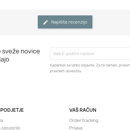
Napišite recenzijo
 sveže novice
ajo
Kadarkoli se lahko odjavite. Za ta namen, prosim
pravnem obvestilu.
 PODJETJE
VAŠ RAČUN
va
Order tracking
 opozorilo
Prijava