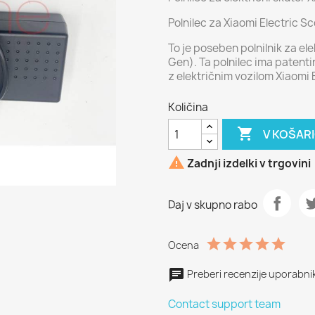
Polnilec za Xiaomi Electric Sc
To je poseben polnilnik za ele
Gen). Ta polnilec ima patenti
z električnim vozilom Xiaomi 
Količina

V KOŠAR

Zadnji izdelki v trgovini
Daj v skupno rabo
Ocena
Preberi recenzije uporabni
Contact support team