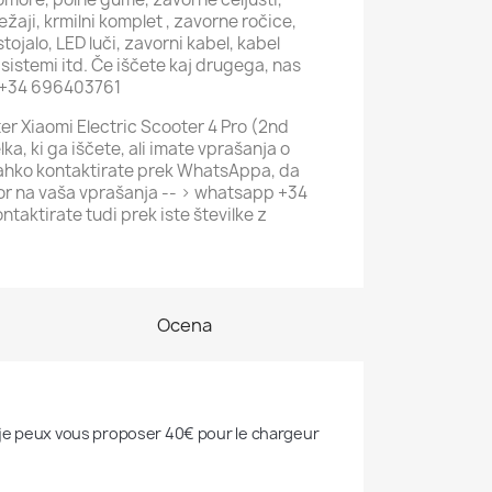
ležaji, krmilni komplet , zavorne ročice,
stojalo, LED luči, zavorni kabel, kabel
 sistemi itd. Če iščete kaj drugega, nas
p +34 696403761
uter Xiaomi Electric Scooter 4 Pro (2nd
lka, ki ga iščete, ali imate vprašanja o
lahko kontaktirate prek WhatsAppa, da
or na vaša vprašanja -- > whatsapp +34
taktirate tudi prek iste številke z
Ocena
 je peux vous proposer 40€ pour le chargeur 