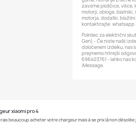
zavorne ploščice, vilice, 
motorji, obloge, blatniki, 
motorja, dodatki, blažilni
kontaktirajte: whatsap
Polnilec za električni sk
Gen) - Če niste našli izde
določenem izdelku, nas 
prejmemo hitrejši odgov
696403761 - lahko nas kon
iMessage.
eur xiaomi pro 4 
erais beaucoup acheter votre chargeur mais à se prix là non désolée