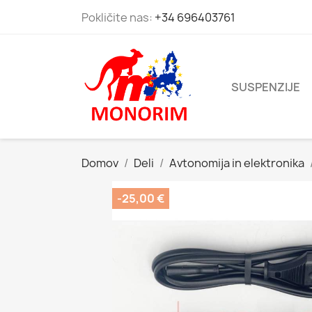
Pokličite nas:
+34 696403761
SUSPENZIJE
Domov
Deli
Avtonomija in elektronika
-25,00 €