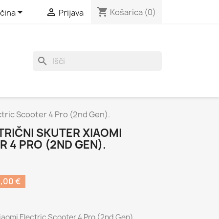
shopping_cart


Košarica
(0)
čina
Prijava
search
ctric Scooter 4 Pro (2nd Gen).
TRIČNI SKUTER XIAOMI
 4 PRO (2ND GEN).
,00 €
Xiaomi Electric Scooter 4 Pro (2nd Gen).