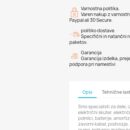
Varnostna politika.
Varen nakup z varnostni
Paypal ali 3D Secure.
politiko dostave
Specifični in natančni 
paketov.
Garancija
Garancija izdelka, preje
podpora pri namestivi
Opis
Tehnične las
Smo specialisti za dele,
električni skuter, elektri
polnilci, baterije, amort
zavorni kabel, podvozje, o
gume, notranje zračne ko