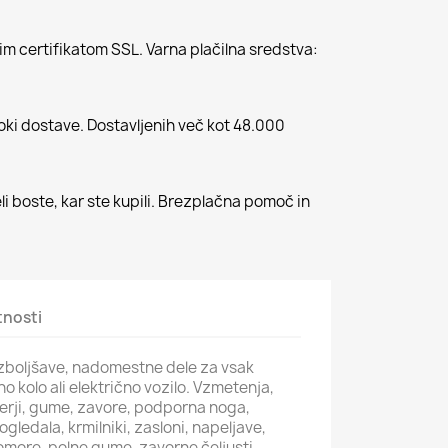
m certifikatom SSL. Varna plačilna sredstva:
roki dostave. Dostavljenih več kot 48.000
li boste, kar ste kupili. Brezplačna pomoč in
tnosti
 izboljšave, nadomestne dele za vsak
čno kolo ali električno vozilo. Vzmetenja,
izerji, gume, zavore, podporna noga,
gledala, krmilniki, zasloni, napeljave,
more, polne gume, zavorne čeljusti,