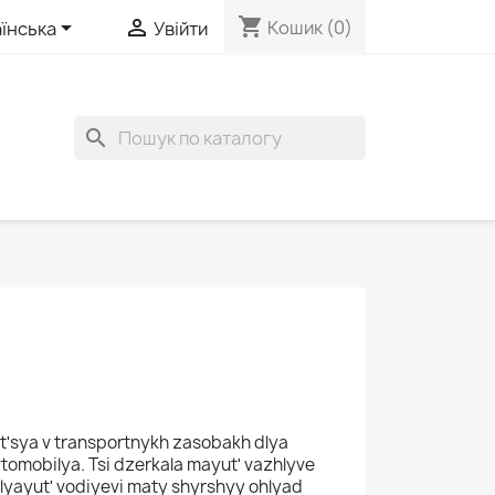
shopping_cart


Кошик
(0)
їнська
Увійти
search
utʹsya v transportnykh zasobakh dlya
omobilya. Tsi dzerkala mayutʹ vazhlyve
lyayutʹ vodiyevi maty shyrshyy ohlyad