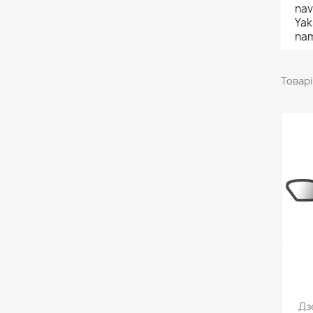
nav
Yak
nam
Товарі
Дз