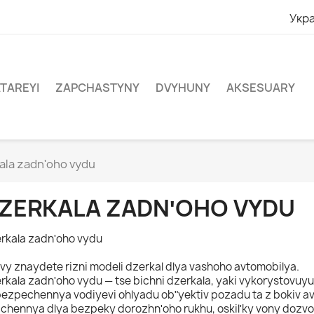
Укра
TAREYI
ZAPCHASTYNY
DVYHUNY
AKSESUARY
ala zadnʹoho vydu
ZERKALA ZADNʹOHO VYDU
rkala zadnʹoho vydu
 vy znaydete rizni modeli dzerkal dlya vashoho avtomobilya.
rkala zadnʹoho vydu — tse bichni dzerkala, yaki vykorystovuy
ezpechennya vodiyevi ohlyadu obʺyektiv pozadu ta z bokiv avt
chennya dlya bezpeky dorozhnʹoho rukhu, oskilʹky vony dozvo