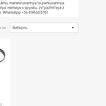
ukhu, manevruvannya ta parkuvannya.
lya, nemaye v spysku, zvʺyazhitʹsya z
ti. WhatsApp +34 696403761

 за:
Виберіть
д
...