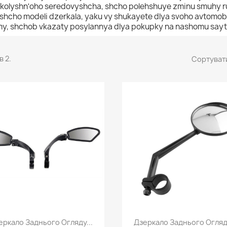
kolyshnʹoho seredovyshcha, shcho polehshuye zminu smuhy r
shcho modeli dzerkala, yaku vy shukayete dlya svoho avtomobi
y, shchob vkazaty posylannya dlya pokupky na nashomu say
в 2.
Сортувати
Швидкий перегляд
Швидкий перегля


еркало Заднього Огляду...
Дзеркало Заднього Огляду