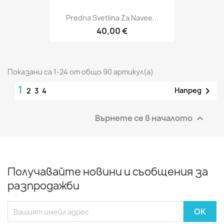
Predna Svetlina Za Navee...
40,00 €
Показани са 1-24 от общо 90 артикул(а)
1

Напред
2
3
4
Върнете се в началото

Получавайте новини и съобщения за
разпродажби