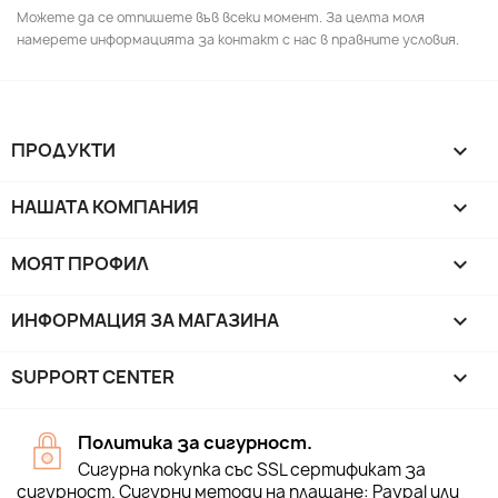
Можете да се отпишете във всеки момент. За целта моля
намерете информацията за контакт с нас в правните условия.
ПРОДУКТИ

НАШАТА КОМПАНИЯ

МОЯТ ПРОФИЛ

ИНФОРМАЦИЯ ЗА МАГАЗИНА
keyboard_arrow_down
SUPPORT CENTER

Политика за сигурност.
Сигурна покупка със SSL сертификат за
сигурност. Сигурни методи на плащане: Paypal или