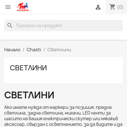
shopping_cart


(0)
search
Начало
Chasti
Светлини
СВЕТЛИНИ
СВЕТЛИНИ
Ако имате нужда от маркери за позиция, предна
светлина, задна светлина, мигачи, LED ленти за
шасито на вашия електрически скутер или някакъв
аксесоар, свързан с осветлението, за да видите и да