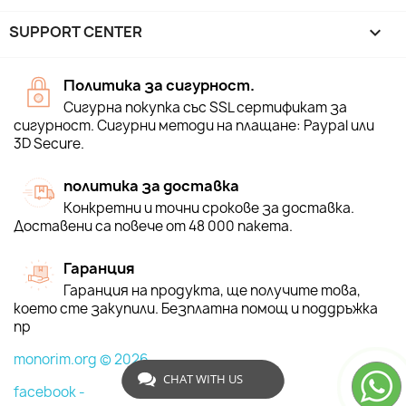
SUPPORT CENTER

Политика за сигурност.
Сигурна покупка със SSL сертификат за
сигурност. Сигурни методи на плащане: Paypal или
3D Secure.
политика за доставка
Конкретни и точни срокове за доставка.
Доставени са повече от 48 000 пакета.
Гаранция
Гаранция на продукта, ще получите това,
което сте закупили. Безплатна помощ и поддръжка
пр
monorim.org © 2026
CHAT WITH US
facebook -