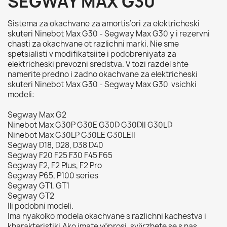
SEGWAY MAX G30
Sistema za okachvane za amortis’ori za elektricheski
skuteri Ninebot Max G30 - Segway Max G30 y i rezervni
chasti za okachvane ot razlichni marki. Nie sme
spetsialisti v modifikatsiite i podobreniyata za
elektricheski prevozni sredstva. V tozi razdel shte
namerite predno i zadno okachvane za elektricheski
skuteri Ninebot Max G30 - Segway Max G30 vsichki
modeli:
Segway Max G2
Ninebot Max G30P G30E G30D G30DII G30LD
Ninebot Max G30LP G30LE G30LEII
Segway D18, D28, D38 D40
Segway F20 F25 F30 F45 F65
Segway F2, F2 Plus, F2 Pro
Segway P65, P100 series
Segway GT1, GT1
Segway GT2
Ili podobni modeli.
Ima nyakolko modela okachvane s razlichni kachestva i
kharakteristiki.Ako imate vŭprosi, svŭrzhete se s nas