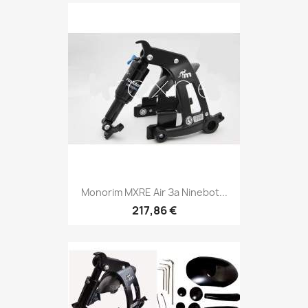
Monorim MXRE Air За Ninebot...
217,86 €