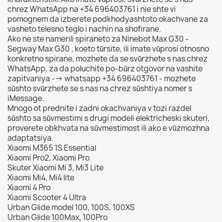
chrez WhatsApp na +34 696403761 i nie shte vi
pomognem da izberete podkhodyashtoto okachvane za
vasheto telesno teglo i nachin na shofirane.
Ako ne ste namerili spiraneto za Ninebot Max G30 -
Segway Max G30 , koeto tŭrsite, ili imate vŭprosi otnosno
konkretno spirane, mozhete da se svŭrzhete s nas chrez
WhatsApp, za da poluchite po-bŭrz otgovor na vashite
zapitvaniya --> whatsapp +34 696403761 - mozhete
sŭshto svŭrzhete se s nas na chrez sŭshtiya nomer s
iMessage.
Mnogo ot prednite i zadni okachvaniya v tozi razdel
sŭshto sa sŭvmestimi s drugi modeli elektricheski skuteri,
proverete obkhvata na sŭvmestimost ili ako e vŭzmozhna
adaptatsiya.
Xiaomi M365 1S Essential
Xiaomi Pro2, Xiaomi Pro
Skuter Xiaomi Mi 3, Mi3 Lite
Xiaomi Mi4, Mi4 lite
Xiaomi 4 Pro
Xiaomi Scooter 4 Ultra
Urban Glide model 100, 100S, 100XS
Urban Glide 100Max, 100Pro