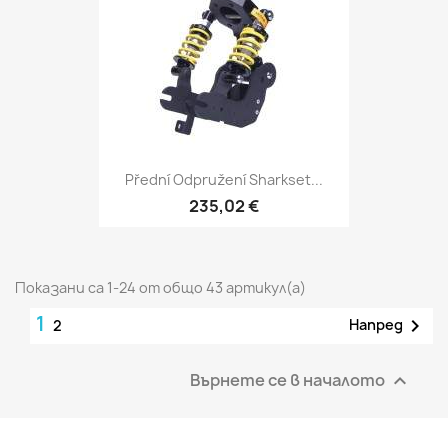
Přední Odpružení Sharkset...
235,02 €
Показани са 1-24 от общо 43 артикул(а)
1

Напред
2
Върнете се в началото
