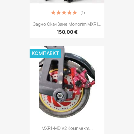
(1)
Задно Окачване Monorim MXR1...
150,00 €
КОМПЛЕКТ
MXR1-MD V2 Комплект...