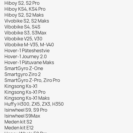
Hiboy S2, S2 Pro
Hiboy KS4, KS4 Pro
Hiboy S2, S2 Maks
Vivobike S2, S2 Maks
Vibobike S4, S4S
Vibobike S3, S3Max
Vibobike V25, V30
Vibobike M-V35, M-V40
Hover-1 Pŭteshestvie
Hover-1 Journey 2.0
Hover-1 Pŭtuvane Maks
SmartGyro Z-One
Smartgyro Ziro 2
SmartGyro Z-Pro, Ziro Pro
Kingsong Ks-X1
Kingsong Ks-X1 Pro
Kingsong Ks-X1 Maks
Huffy H300, ZX5, ZX3, H350
Isinwheel S9, S9 Pro
Isinwheel S9Max
Meden kit S2
Meden kit E12