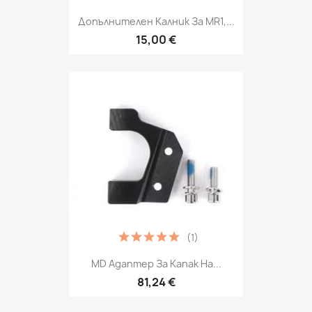
Допълнителен Калник За MR1,...
15,00 €
(1)
MD Адаптер За Капак На...
81,24 €