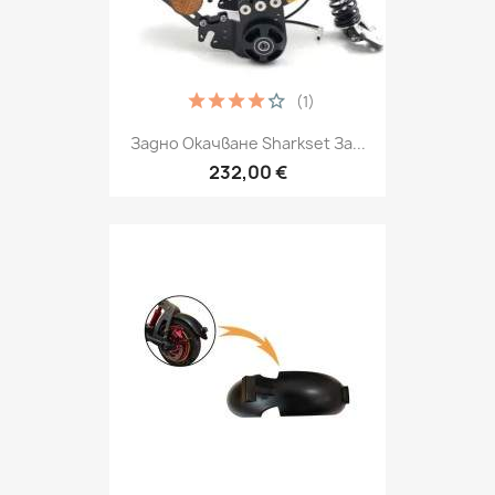
(1)
Задно Окачване Sharkset За...
232,00 €