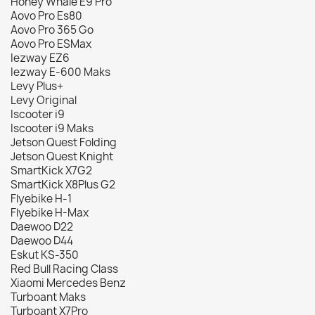
Honey Whale E9 Pro
Aovo Pro Es80
Aovo Pro 365 Go
Aovo Pro ESMax
Iezway EZ6
Iezway E-600 Maks
Levy Plus+
Levy Original
Iscooter i9
Iscooter i9 Maks
Jetson Quest Folding
Jetson Quest Knight
SmartKick X7G2
SmartKick X8Plus G2
Flyebike H-1
Flyebike H-Max
Daewoo D22
Daewoo D44
Eskut KS-350
Red Bull Racing Class
Xiaomi Mercedes Benz
Turboant Maks
Turboant X7Pro