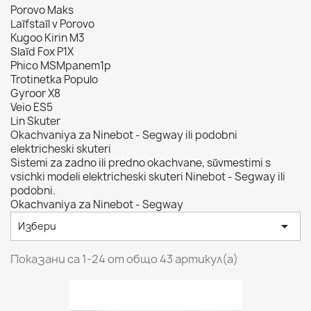
Porovo Maks
Laĭfstaĭl v Porovo
Kugoo Kirin M3
Slaĭd Fox P1X
Phico MSMpanem1p
Trotinetka Populo
Gyroor X8
Veio ES5
Lin Skuter
Okachvaniya za Ninebot - Segway ili podobni
elektricheski skuteri
Sistemi za zadno ili predno okachvane, sŭvmestimi s
vsichki modeli elektricheski skuteri Ninebot - Segway ili
podobni.
Okachvaniya za Ninebot - Segway

Избери
Показани са 1-24 от общо 43 артикул(а)