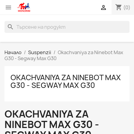
shopping_cart


(0)
search
Начало
Suspenzii
Okachvaniya za Ninebot Max
G30 - Segway Max G30
OKACHVANIYA ZA NINEBOT MAX
G30 - SEGWAY MAX G30
OKACHVANIYA ZA
NINEBOT MAX G30 -