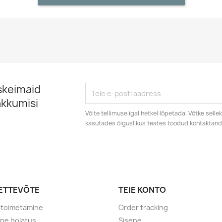
skeimaid
akkumisi
Võite tellimuse igal hetkel lõpetada. Võtke sell
kasutades õiguslikus teates toodud kontaktan
 ETTEVÕTE
TEIE KONTO
etoimetamine
Order tracking
line hoiatus
Sisene