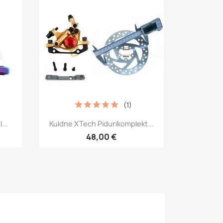
(1)
Kiirvaade

...
Kuldne XTech Pidurikomplekt...
48,00 €