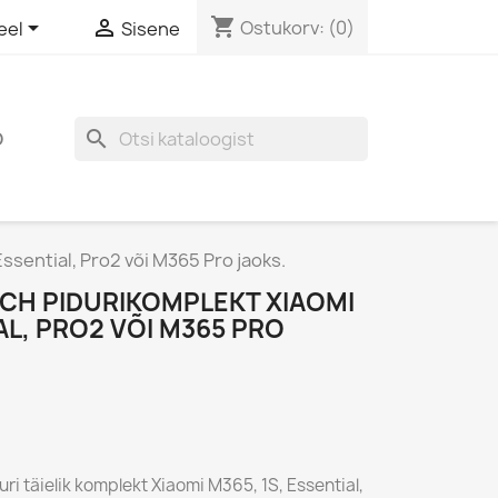
shopping_cart


Ostukorv:
(0)
eel
Sisene
search
D
Essential, Pro2 või M365 Pro jaoks.
TECH PIDURIKOMPLEKT XIAOMI
AL, PRO2 VÕI M365 PRO
i täielik komplekt Xiaomi M365, 1S, Essential,