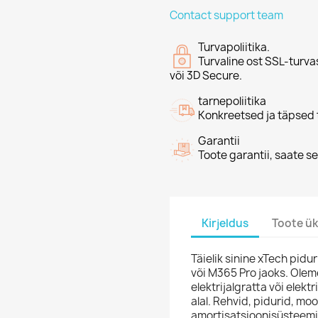
Contact support team
Turvapoliitika.
Turvaline ost SSL-turva
või 3D Secure.
tarnepoliitika
Konkreetsed ja täpsed t
Garantii
Toote garantii, saate se
Kirjeldus
Toote ük
Täielik sinine xTech pidu
või M365 Pro jaoks. Oleme
elektrijalgratta või elek
alal. Rehvid, pidurid, moo
amortisatsioonisüsteemid j