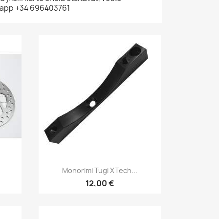
sapp +34 696403761
Kiirvaade

Monorimi Tugi XTech...
12,00 €