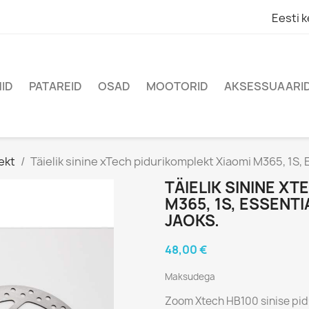
Eesti k
ID
PATAREID
OSAD
MOOTORID
AKSESSUAARI
ekt
Täielik sinine xTech pidurikomplekt Xiaomi M365, 1S, 
TÄIELIK SININE X
M365, 1S, ESSENTI
JAOKS.
48,00 €
Maksudega
Zoom Xtech HB100 sinise pidur