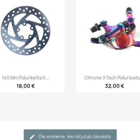
Kiirvaade
Kiirvaade


140 Mm Piduriketta 5...
Chrome XTech Pidurisadul
18,00 €
32,00 €
Ole esimene, kes kirjutab ülevaate