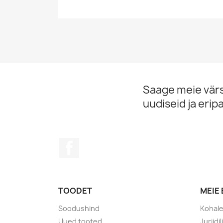
Saage meie vär
uudiseid ja erip
Facebook
TOODET
MEIE
Soodushind
Kohal
Uued tooted
Juriidi