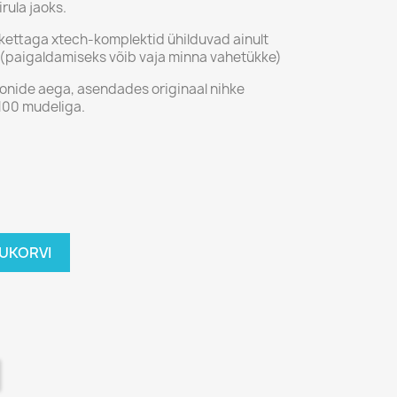
rula jaoks.
rikettaga xtech-komplektid ühilduvad ainult
 (paigaldamiseks võib vaja minna vahetükke)
nide aega, asendades originaal nihke
00 mudeliga.
TUKORVI