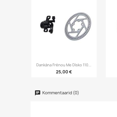
Kiirvaade

Dankána Frénou Me Dísko 110...
25,00 €
Kommentaarid (0)