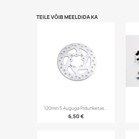
TEILE VÕIB MEELDIDA KA
Kiirvaade

120mm 5 Auguga Piduriketas...
6,50 €