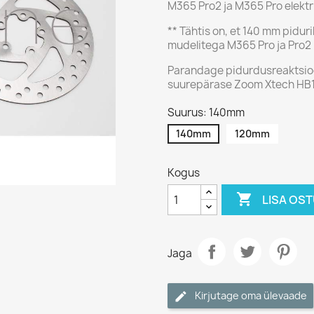
M365 Pro2 ja M365 Pro elektri
** Tähtis on, et 140 mm pidu
mudelitega M365 Pro ja Pro2
Parandage pidurdusreaktsioo
suurepärase Zoom Xtech HB1
Suurus: 140mm
140mm
120mm
Kogus

LISA OS
Jaga
Kirjutage oma ülevaade