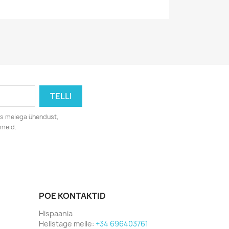
eks meiega ühendust,
dmeid.
POE KONTAKTID
Hispaania
Helistage meile:
+34 696403761