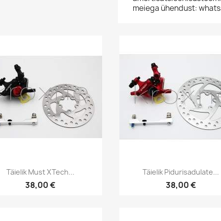
meiega ühendust: what
Kiirvaade
Kiirvaade


Täielik Must XTech...
Täielik Pidurisadulate...
38,00 €
38,00 €