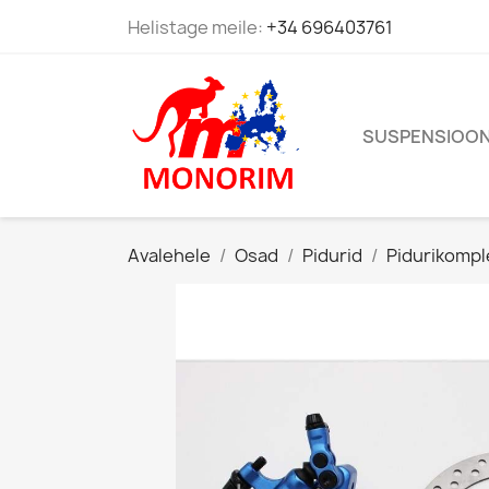
Helistage meile:
+34 696403761
SUSPENSIOON
Avalehele
Osad
Pidurid
Pidurikompl