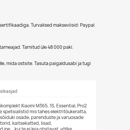
sertifikaadiga. Turvalised makseviisid: Paypal
arneajad. Tarnitud üle 48 000 paki.
lle, mida ostsite. Tasuta paigaldusabi ja tugi
sikasjad
rikomplekt Xiaomi M365, 1S, Essential, Pro2
 spetsialistid mis tahes elektritõukeratta,
trisõiduki osade, parenduste ja varuosade
torid, kaitsekatted, lisad,
ne... kui te ei leia otsitavat, võtke