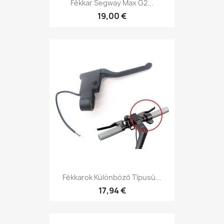
Fékkar Segway Max G2...
19,00 €
Fékkarok Különböző Típusú...
17,94 €