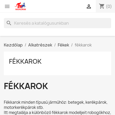
shopping_cart


(0)
search
Kezdőlap
Alkatrészek
Fékek
fékkarok
FÉKKAROK
FÉKKAROK
Fékkarok minden típusú járműhöz: betegek, kerékpárok,
motorkerékpárok stb.
Itt megtalálja a különböző fékkarok modelljeit robogókhoz,