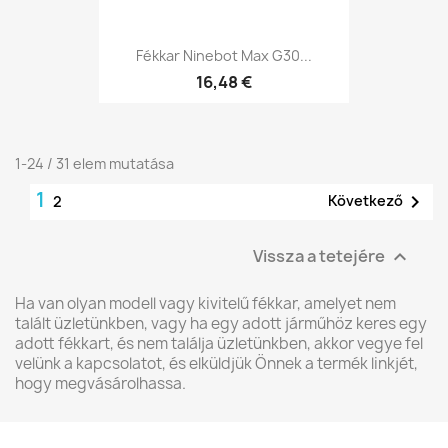
Fékkar Ninebot Max G30...
16,48 €
1-24 / 31 elem mutatása
1

Következő
2
Vissza a tetejére

Ha van olyan modell vagy kivitelű fékkar, amelyet nem
talált üzletünkben, vagy ha egy adott járműhöz keres egy
adott fékkart, és nem találja üzletünkben, akkor vegye fel
velünk a kapcsolatot, és elküldjük Önnek a termék linkjét,
hogy megvásárolhassa.