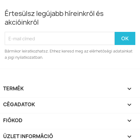
Értesülsz legújabb híreinkről és
akcióinkról
Bármikor leiratkozhatsz. Ehhez keresd meg az elérhetőségi adatainkat
a jogi nyilatkozatban.
TERMÉK

CÉGADATOK

FIÓKOD

ÜZLET INFORMÁCIÓ
keyboard_arrow_down