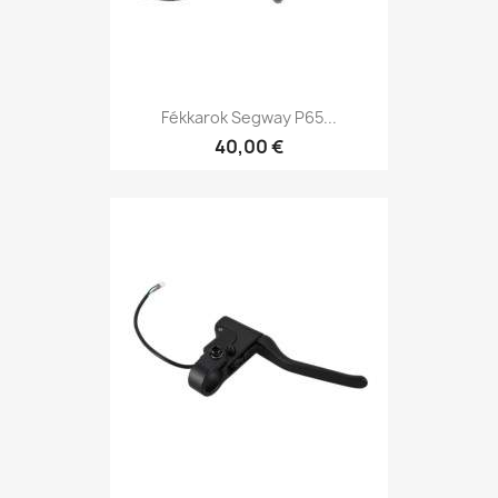
Fékkarok Segway P65...
40,00 €