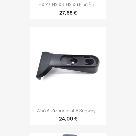
HX X7, HX X8, HX X9 Első És...
27,68 €
Alsó Alvázburkolat A Segway...
24,00 €