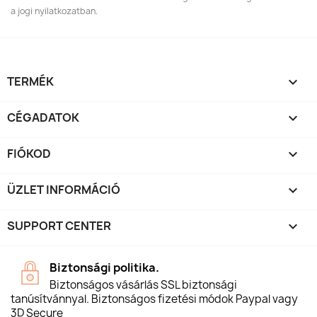
a jogi nyilatkozatban.
TERMÉK

CÉGADATOK

FIÓKOD

ÜZLET INFORMÁCIÓ
keyboard_arrow_down
SUPPORT CENTER

Biztonsági politika.
Biztonságos vásárlás SSL biztonsági
tanúsítvánnyal. Biztonságos fizetési módok Paypal vagy
3D Secure