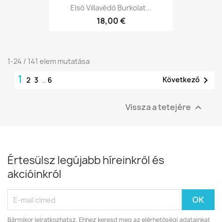
Első Villavédő Burkolat...
18,00 €
1-24 / 141 elem mutatása
1

Következő
2
3
…
6
Vissza a tetejére

Értesülsz legújabb híreinkről és
akcióinkról
Bármikor leiratkozhatsz. Ehhez keresd meg az elérhetőségi adatainkat