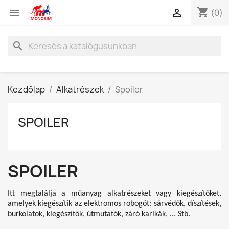
shopping_cart


(0)
search
Kezdőlap
Alkatrészek
Spoiler
SPOILER
SPOILER
Itt megtalálja a műanyag alkatrészeket vagy kiegészítőket,
amelyek kiegészítik az elektromos robogót: sárvédők, díszítések,
burkolatok, kiegészítők, útmutatók, záró karikák, ... Stb.