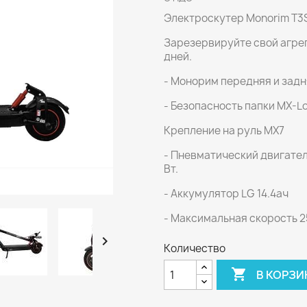
Электроскутер Monorim T3SP
Зарезервируйте свой агрег
дней.
- Монорим передняя и задн
- Безопасность папки MX-Lo
Крепление на руль MX7
- Пневматический двигател
Вт.
- Аккумулятор LG 14.4ач
- Максимальная скорость 25

Количество

В КОРЗИ