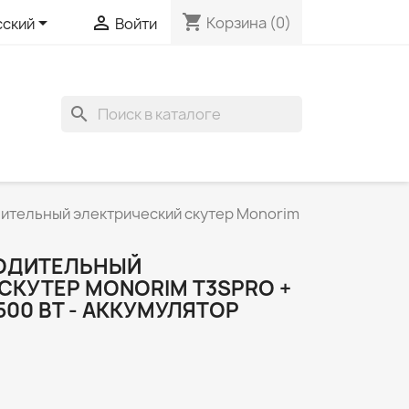
shopping_cart


Корзина
(0)
сский
Войти
search
ительный электрический скутер Monorim
ОДИТЕЛЬНЫЙ
СКУТЕР MONORIM T3SPRO +
 500 ВТ - АККУМУЛЯТОР