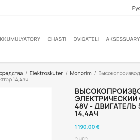
Ру
KKUMULYATORY
CHASTI
DVIGATELI
AKSESSUARY
 средства
Elektroskuter
Monorim
Высокопроизвод
лятор 14,4ач
ВЫСОКОПРОИЗВ
ЭЛЕКТРИЧЕСКИЙ 
48V - ДВИГАТЕЛЬ
14,4АЧ
1 190,00 €
С НДС