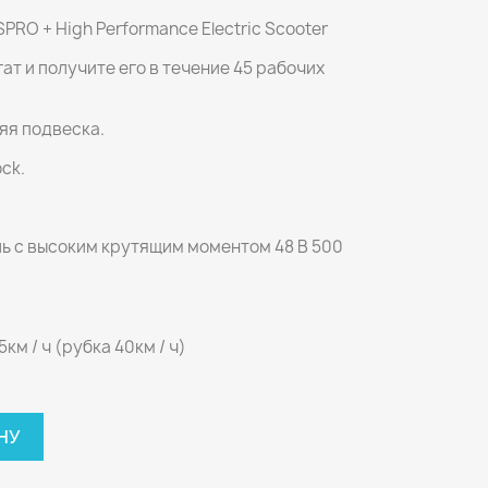
RO + High Performance Electric Scooter
ат и получите его в течение 45 рабочих
яя подвеска.
ck.
ь с высоким крутящим моментом 48 В 500
км / ч (рубка 40км / ч)
НУ