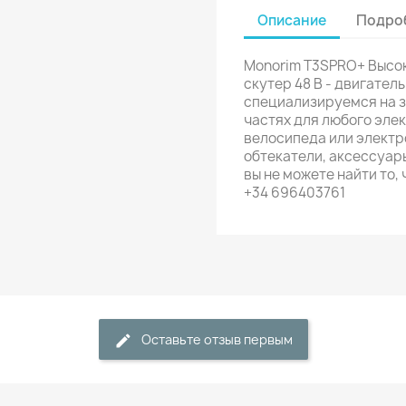
Описание
Подроб
Monorim T3SPRO+ Высо
скутер 48 В - двигатель
специализируемся на з
частях для любого эле
велосипеда или электр
обтекатели, аксессуары
вы не можете найти то,
+34 696403761
Оставьте отзыв первым