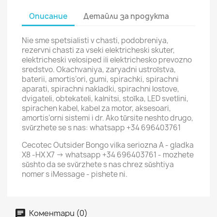
Описание
Детайли за продукта
Nie sme spetsialisti v chasti, podobreniya,
rezervni chasti za vseki elektricheski skuter,
elektricheski velosiped ili elektrichesko prevozno
sredstvo. Okachvaniya, zaryadni ustroĭstva,
baterii, amortis’ori, gumi, spirachki, spirachni
aparati, spirachni nakladki, spirachni lostove,
dvigateli, obtekateli, kalnitsi, stoĭka, LED svetlini,
spirachen kabel, kabel za motor, aksesoari,
amortis’orni sistemi i dr. Ako tŭrsite neshto drugo,
svŭrzhete se s nas: whatsapp +34 696403761
Cecotec Outsider Bongo vilka seriozna A - gladka
X8 -HX X7 -> whatsapp +34 696403761 - mozhete
sŭshto da se svŭrzhete s nas chrez sŭshtiya
nomer s iMessage - pishete ni.
Коментари (0)