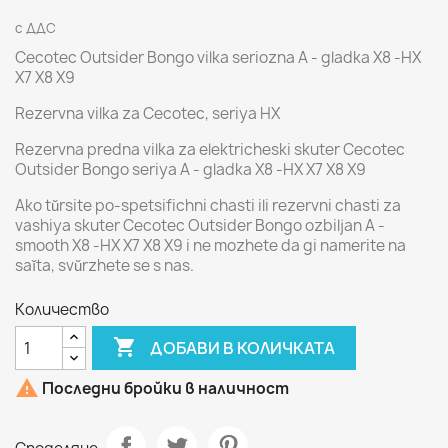
с ДДС
Cecotec Outsider Bongo vilka seriozna A - gladka X8 -HX
X7 X8 X9
Rezervna vilka za Cecotec, seriya HX
Rezervna predna vilka za elektricheski skuter Cecotec
Outsider Bongo seriya A - gladka X8 -HX X7 X8 X9
Ako tŭrsite po-spetsifichni chasti ili rezervni chasti za
vashiya skuter Cecotec Outsider Bongo ozbiljan A -
smooth X8 -HX X7 X8 X9 i ne mozhete da gi namerite na
saĭta, svŭrzhete se s nas.
Количество

ДОБАВИ В КОЛИЧКАТА

Последни бройки в наличност