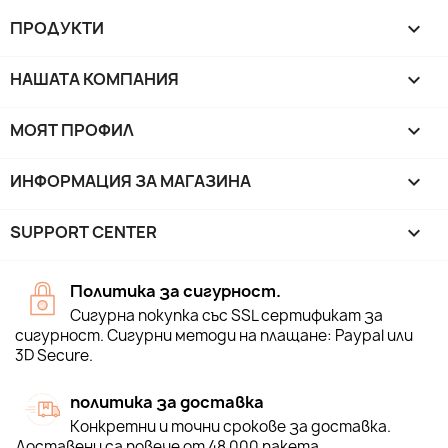
ПРОДУКТИ

НАШАТА КОМПАНИЯ

МОЯТ ПРОФИЛ

ИНФОРМАЦИЯ ЗА МАГАЗИНА
keyboard_arrow_down
SUPPORT CENTER

Политика за сигурност.
Сигурна покупка със SSL сертификат за
сигурност. Сигурни методи на плащане: Paypal или
3D Secure.
политика за доставка
Конкретни и точни срокове за доставка.
Доставени са повече от 48 000 пакета.