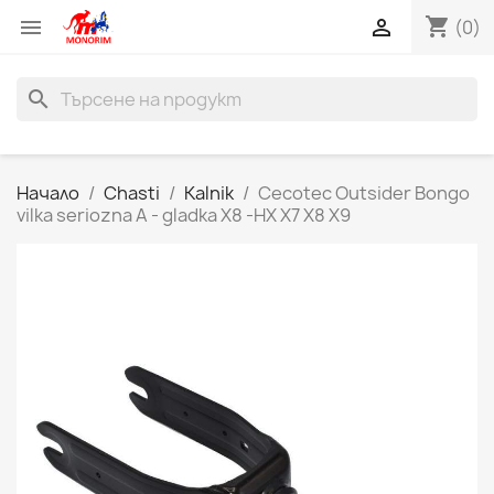
shopping_cart


(0)
search
Начало
Chasti
Kalnik
Cecotec Outsider Bongo
vilka seriozna A - gladka X8 -HX X7 X8 X9