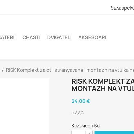
българск
BATERII
CHASTI
DVIGATELI
AKSESOARI
RISK Komplekt za ot·stranyavane i montazh na vtulka n
RISK KOMPLEKT Z
MONTAZH NA VTUL
24,00 €
с ДДС
Количество