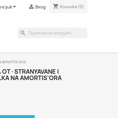
shopping_cart


Количка
(0)
и език
Вход
search
a amortis’ora
A OT·STRANYAVANE I
KA NA AMORTIS’ORA