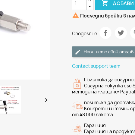

ДОБАВИ 

Последни бройки в н
Споделяне
Напишете свой отзив
Contact support team
Политика за сигурно
Сигурна покупка със 
методи на плащане: Paypal 

политика за доставк
Конкретни и точни ср
от 48 000 пакета.
Гаранция
Гаранция на продукта