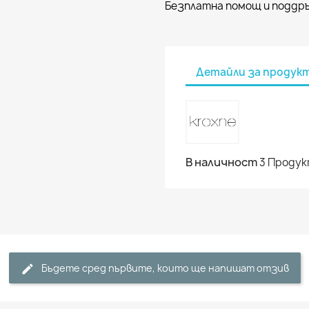
Безплатна помощ и поддръ
Детайли за продук
В наличност
3 Проду
Бъдете сред първите, които ще напишат отзив