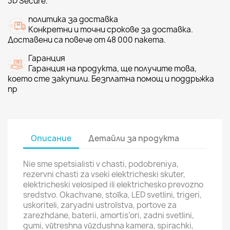
3D Secure.
политика за доставка
Конкретни и точни срокове за доставка.
Доставени са повече от 48 000 пакета.
Гаранция
Гаранция на продукта, ще получите това,
което сте закупили. Безплатна помощ и поддръжка
пр
Описание
Детайли за продукта
Nie sme spetsialisti v chasti, podobreniya,
rezervni chasti za vseki elektricheski skuter,
elektricheski velosiped ili elektrichesko prevozno
sredstvo. Okachvane, stoĭka, LED svetlini, trigeri,
uskoriteli, zaryadni ustroĭstva, portove za
zarezhdane, baterii, amortis’ori, zadni svetlini,
gumi, vŭtreshna vŭzdushna kamera, spirachki,