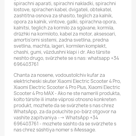
spirachni aparati, spirachni nakladki, spirachni
lostove, spirachen kabel, dvigateli, obtekatel,
zashtitna osnova za shasito, teglich za kalnik,
opora za kalnik, vintove, gaĭki, spirachna opora,
kalnitsi, teglich za kormilo za sgŭvane, kormila,
drŭzhki na kormiloto, kabel za motor, aksesoari,
amortis’orni sistemi, zadna svetlina, predna
svetlina, machta, lageri, kormilen komplekt,
chashi, gumi, vŭzdushni klapi i dr. Ako tŭrsite
neshto drugo, svŭrzhete se s nas: whatsapp +34
696403761
Chanta za nosene, vodoustoĭchiv kufar za
elektricheski skuter Xiaomi Electric Scooter 4 Pro,
Xiaomi Electric Scooter 4 Pro Plus, Xiaomi Electric
Scooter 4 Pro MAX - Ako ne ste namerili produkta,
koĭto tŭrsite ili imate vŭprosi otnosno konkreten
produkt, mozhete da se svŭrzhete s nas chrez
WhatsApp, za da poluchite po-bŭrz otgovor na
vashite zapitvaniya --> WhatsApp +34
696403761 - mozhete sŭshto da se svŭrzhete s
nas chrez sŭshtiya nomer s iMessage.