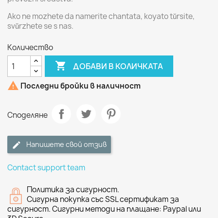
Ako ne mozhete da namerite chantata, koyato tŭrsite,
svŭrzhete se s nas.
Количество

ДОБАВИ В КОЛИЧКАТА

Последни бройки в наличност
Споделяне
Напишете свой отзив
Contact support team
Политика за сигурност.
Сигурна покупка със SSL сертификат за
сигурност. Сигурни методи на плащане: Paypal или