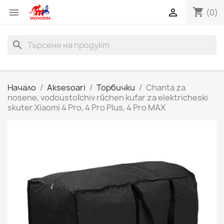
shopping_cart


(0)
search
Начало
Aksesoari
Торбички
Chanta za
nosene, vodoustoĭchiv rŭchen kufar za elektricheski
skuter Xiaomi 4 Pro, 4 Pro Plus, 4 Pro MAX