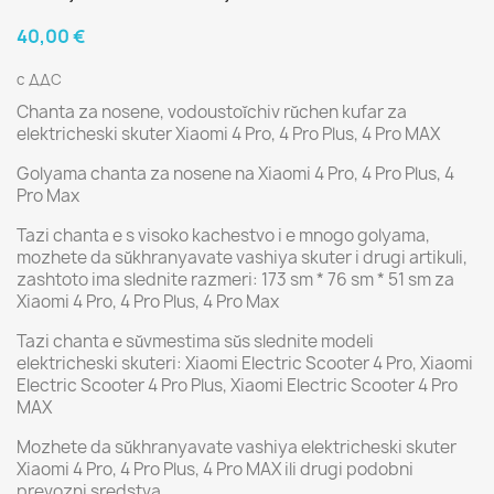
40,00 €
с ДДС
Chanta za nosene, vodoustoĭchiv rŭchen kufar za
elektricheski skuter Xiaomi 4 Pro, 4 Pro Plus, 4 Pro MAX
Golyama chanta za nosene na Xiaomi 4 Pro, 4 Pro Plus, 4
Pro Max
Tazi chanta e s visoko kachestvo i e mnogo golyama,
mozhete da sŭkhranyavate vashiya skuter i drugi artikuli,
zashtoto ima slednite razmeri: 173 sm * 76 sm * 51 sm za
Xiaomi 4 Pro, 4 Pro Plus, 4 Pro Max
Tazi chanta e sŭvmestima sŭs slednite modeli
elektricheski skuteri: Xiaomi Electric Scooter 4 Pro, Xiaomi
Electric Scooter 4 Pro Plus, Xiaomi Electric Scooter 4 Pro
MAX
Mozhete da sŭkhranyavate vashiya elektricheski skuter
Xiaomi 4 Pro, 4 Pro Plus, 4 Pro MAX ili drugi podobni
prevozni sredstva.