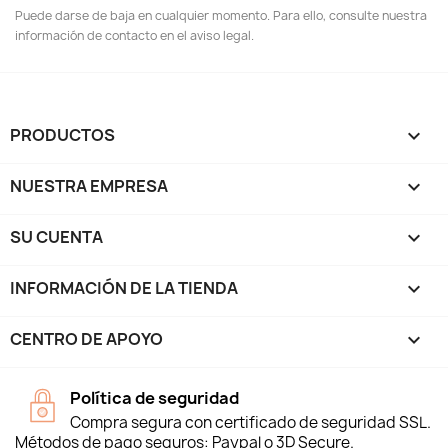
Puede darse de baja en cualquier momento. Para ello, consulte nuestra
información de contacto en el aviso legal.
PRODUCTOS

NUESTRA EMPRESA

SU CUENTA

INFORMACIÓN DE LA TIENDA
keyboard_arrow_down
CENTRO DE APOYO

Política de seguridad
Compra segura con certificado de seguridad SSL.
Métodos de pago seguros: Paypal o 3D Secure.