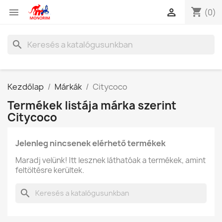
shopping_cart


(0)
search
Kezdőlap
Márkák
Citycoco
Termékek listája márka szerint
Citycoco
Jelenleg nincsenek elérhető termékek
Maradj velünk! Itt lesznek láthatóak a termékek, amint
feltöltésre kerültek.
search