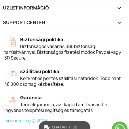
ÜZLET INFORMÁCIÓ
keyboard_arrow_down
SUPPORT CENTER

Biztonsági politika.
Biztonságos vásárlás SSL biztonsági
tanúsítvánnyal. Biztonságos fizetési módok Paypal vagy
3D Secure
szállítási politika
Konkrét és pontos szállítási határidők. Több mint
48 000 csomag kézbesítése.
Garancia
Termékgarancia, azt kapod amit vásároltál.
Ingyenes telepítési segítség és támogatás
monorim.org © 2026
CHAT WITH US