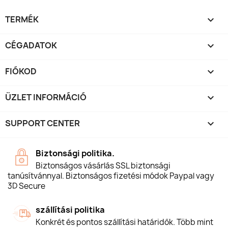
TERMÉK

CÉGADATOK

FIÓKOD

ÜZLET INFORMÁCIÓ
keyboard_arrow_down
SUPPORT CENTER

Biztonsági politika.
Biztonságos vásárlás SSL biztonsági
tanúsítvánnyal. Biztonságos fizetési módok Paypal vagy
3D Secure
szállítási politika
Konkrét és pontos szállítási határidők. Több mint