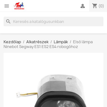
shopping_cart


(0)
search
Kezdőlap
Alkatrészek
Lámpák
Első lámpa
Ninebot Segway ES1 ES2 ES4 robogóhoz