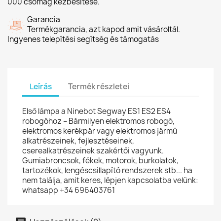
000 csomag kézbesítése.
Garancia
Termékgarancia, azt kapod amit vásároltál.
Ingyenes telepítési segítség és támogatás
Leírás
Termék részletei
Első lámpa a Ninebot Segway ES1 ES2 ES4
robogóhoz – Bármilyen elektromos robogó,
elektromos kerékpár vagy elektromos jármű
alkatrészeinek, fejlesztéseinek,
cserealkatrészeinek szakértői vagyunk.
Gumiabroncsok, fékek, motorok, burkolatok,
tartozékok, lengéscsillapító rendszerek stb... ha
nem találja, amit keres, lépjen kapcsolatba velünk:
whatsapp +34 696403761