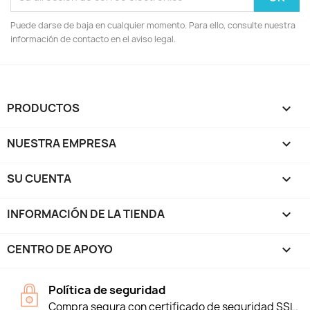
Puede darse de baja en cualquier momento. Para ello, consulte nuestra
información de contacto en el aviso legal.
PRODUCTOS

NUESTRA EMPRESA

SU CUENTA

INFORMACIÓN DE LA TIENDA
keyboard_arrow_down
CENTRO DE APOYO

Política de seguridad
Compra segura con certificado de seguridad SSL.