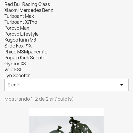
Red Bull Racing Class
Xiaomi Mercedes Benz
Turboant Max
Turboant X7Pro
Porovo Max
Porovo Lifestyle
Kugoo Kirin M3
Slide Fox P1X
Phico MSMpanem1p
Populo Kick Scooter
Gyroor X8
Veio ES5
Lyn Scooter

Elegir
Mostrando 1-2 de 2 artículo(s)