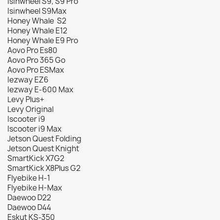
Isinwheel S9, S9 Pro
Isinwheel S9Max
Honey Whale S2
Honey Whale E12
Honey Whale E9 Pro
Aovo Pro Es80
Aovo Pro 365 Go
Aovo Pro ESMax
Iezway EZ6
Iezway E-600 Max
Levy Plus+
Levy Original
Iscooter i9
Iscooter i9 Max
Jetson Quest Folding
Jetson Quest Knight
SmartKick X7G2
SmartKick X8Plus G2
Flyebike H-1
Flyebike H-Max
Daewoo D22
Daewoo D44
Eskut KS-350