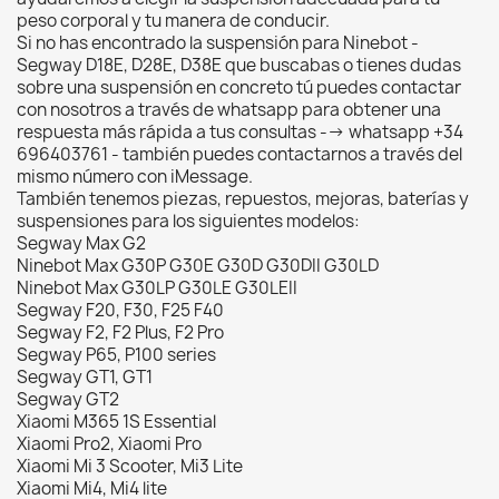
peso corporal y tu manera de conducir.
Si no has encontrado la suspensión para Ninebot -
Segway D18E, D28E, D38E que buscabas o tienes dudas
sobre una suspensión en concreto tú puedes contactar
con nosotros a través de whatsapp para obtener una
respuesta más rápida a tus consultas --> whatsapp +34
696403761 - también puedes contactarnos a través del
mismo número con iMessage.
También tenemos piezas, repuestos, mejoras, baterías y
suspensiones para los siguientes modelos:
Segway Max G2
Ninebot Max G30P G30E G30D G30DII G30LD
Ninebot Max G30LP G30LE G30LEII
Segway F20, F30, F25 F40
Segway F2, F2 Plus, F2 Pro
Segway P65, P100 series
Segway GT1, GT1
Segway GT2
Xiaomi M365 1S Essential
Xiaomi Pro2, Xiaomi Pro
Xiaomi Mi 3 Scooter, Mi3 Lite
Xiaomi Mi4, Mi4 lite