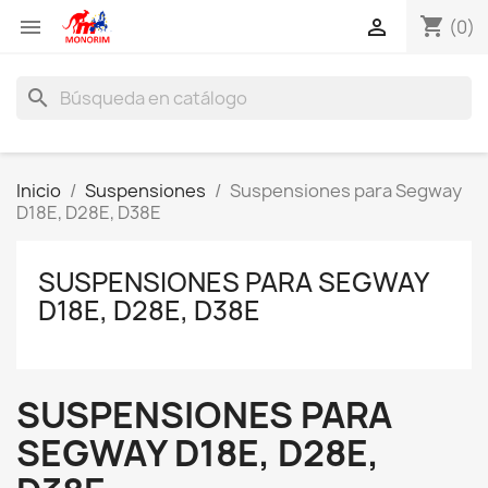
shopping_cart


(0)
search
Inicio
Suspensiones
Suspensiones para Segway
D18E, D28E, D38E
SUSPENSIONES PARA SEGWAY
D18E, D28E, D38E
SUSPENSIONES PARA
SEGWAY D18E, D28E,