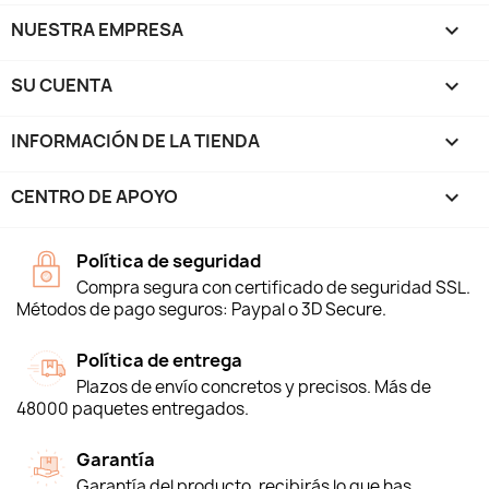
NUESTRA EMPRESA

SU CUENTA

INFORMACIÓN DE LA TIENDA
keyboard_arrow_down
CENTRO DE APOYO

Política de seguridad
Compra segura con certificado de seguridad SSL.
Métodos de pago seguros: Paypal o 3D Secure.
Política de entrega
Plazos de envío concretos y precisos. Más de
48000 paquetes entregados.
Garantía
Garantía del producto, recibirás lo que has