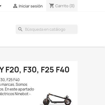
shopping_cart


Carrito
(0)
Iniciar sesión
search
F20, F30, F25 F40
F30, F25 F40
s marcas. Somos
os. En este apartado
éctricos Ninebot -