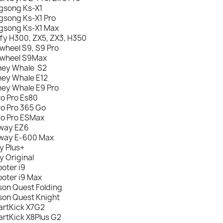
gsong Ks-X1
gsong Ks-X1 Pro
gsong Ks-X1 Max
fy H300, ZX5, ZX3, H350
nwheel S9, S9 Pro
nwheel S9Max
ey Whale S2
ey Whale E12
ey Whale E9 Pro
o Pro Es80
o Pro 365 Go
o Pro ESMax
way EZ6
way E-600 Max
y Plus+
y Original
ooter i9
ooter i9 Max
son Quest Folding
son Quest Knight
rtKick X7G2
rtKick X8Plus G2