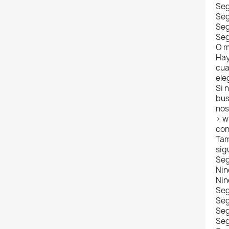
Se
Se
Se
Se
O m
Hay
cua
ele
Si 
bus
nos
> w
con
Tam
sig
Se
Nin
Nin
Seg
Seg
Seg
Seg