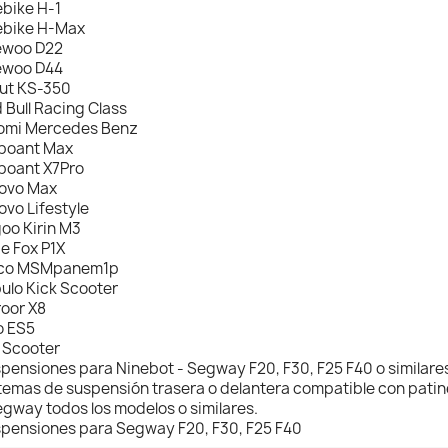
ebike H-1
ebike H-Max
ewoo D22
ewoo D44
ut KS-350
 Bull Racing Class
omi Mercedes Benz
boant Max
boant X7Pro
ovo Max
ovo Lifestyle
oo Kirin M3
de Fox P1X
ico MSMpanem1p
ulo Kick Scooter
oor X8
o ES5
 Scooter
pensiones para Ninebot - Segway F20, F30, F25 F40 o similare
temas de suspensión trasera o delantera compatible con patin
egway todos los modelos o similares.
pensiones para Segway F20, F30, F25 F40