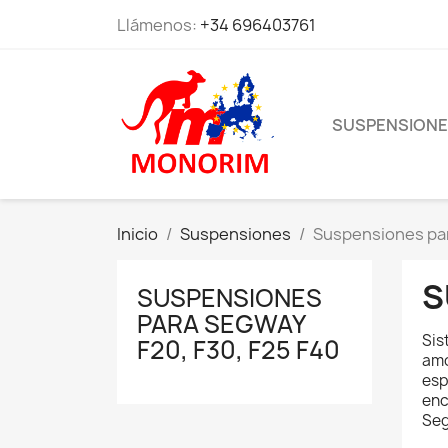
Llámenos:
+34 696403761
SUSPENSION
Inicio
Suspensiones
Suspensiones par
S
SUSPENSIONES
PARA SEGWAY
Sis
F20, F30, F25 F40
amo
esp
enc
Seg