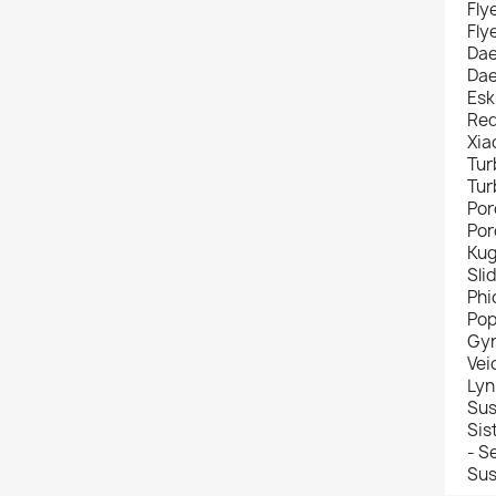
Fly
Fly
Da
Da
Esk
Red
Xia
Tur
Tur
Por
Por
Kug
Sli
Ph
Pop
Gyr
Vei
Lyn
Sus
Sis
- S
Sus