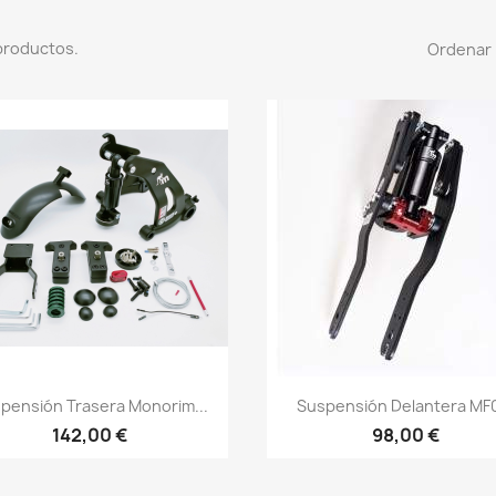
productos.
Ordenar 
Vista rápida
Vista rápida


pensión Trasera Monorim...
Suspensión Delantera MF0
142,00 €
98,00 €