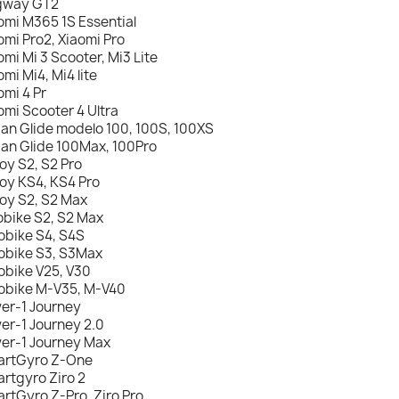
gway GT2
omi M365 1S Essential
omi Pro2, Xiaomi Pro
omi Mi 3 Scooter, Mi3 Lite
omi Mi4, Mi4 lite
omi 4 Pr
omi Scooter 4 Ultra
an Glide modelo 100, 100S, 100XS
an Glide 100Max, 100Pro
oy S2, S2 Pro
oy KS4, KS4 Pro
oy S2, S2 Max
obike S2, S2 Max
obike S4, S4S
obike S3, S3Max
obike V25, V30
obike M-V35, M-V40
er-1 Journey
er-1 Journey 2.0
er-1 Journey Max
rtGyro Z-One
rtgyro Ziro 2
rtGyro Z-Pro, Ziro Pro