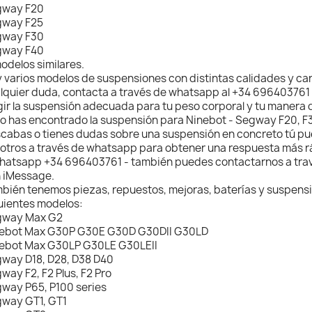
gway F20
gway F25
gway F30
gway F40
odelos similares.
 varios modelos de suspensiones con distintas calidades y cara
lquier duda, contacta a través de whatsapp al +34 696403761
gir la suspensión adecuada para tu peso corporal y tu manera 
no has encontrado la suspensión para Ninebot - Segway F20, F
cabas o tienes dudas sobre una suspensión en concreto tú p
otros a través de whatsapp para obtener una respuesta más rá
hatsapp +34 696403761 - también puedes contactarnos a tra
 iMessage.
bién tenemos piezas, repuestos, mejoras, baterías y suspensi
uientes modelos:
gway Max G2
ebot Max G30P G30E G30D G30DII G30LD
ebot Max G30LP G30LE G30LEII
way D18, D28, D38 D40
way F2, F2 Plus, F2 Pro
way P65, P100 series
way GT1, GT1