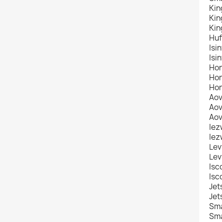
Kin
Kin
Kin
Huf
Isi
Isi
Hon
Hon
Hon
Aov
Aov
Aov
Iez
Iez
Lev
Lev
Isc
Isc
Jet
Jet
Sma
Sma