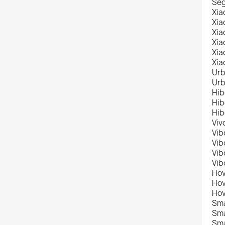
Se
Xia
Xia
Xia
Xia
Xia
Xia
Urb
Urb
Hib
Hib
Hib
Viv
Vib
Vib
Vib
Vib
Hov
Hov
Hov
Sma
Sma
Sma