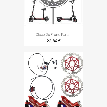
Disco De Freno Para...
22,84 €