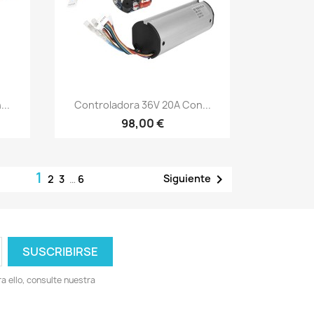
Vista rápida

...
Controladora 36V 20A Con...
98,00 €
1

Siguiente
2
3
…
6
 ello, consulte nuestra