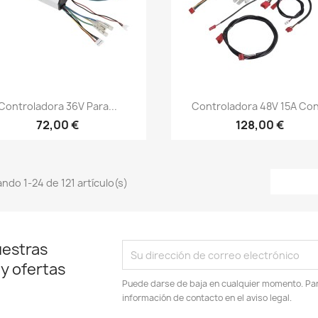
Vista rápida
Vista rápida


Controladora 36V Para...
Controladora 48V 15A Con
72,00 €
128,00 €
ndo 1-24 de 121 artículo(s)
uestras
 y ofertas
Puede darse de baja en cualquier momento. Para
información de contacto en el aviso legal.