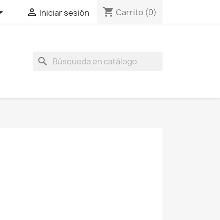
shopping_cart


Carrito
(0)
Iniciar sesión
search