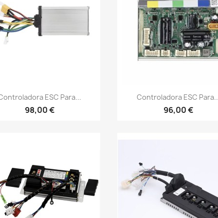
Vista rápida
Vista rápida


Controladora ESC Para...
Controladora ESC Para..
98,00 €
96,00 €