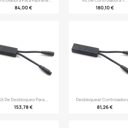
ntroladora Para Patinete...
Kit De Controladora Y...
84,00 €
180,10 €
Vista rápida
Vista rápida


Kit De Desbloqueo Para...
Desbloquear Controladora,
153,78 €
81,26 €