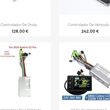
Vista rápida
Vista rápida


Controlador De Onda...
Controlador De Vehiculo.
128,00 €
242,00 €
Vista rápida
Vista rápida

