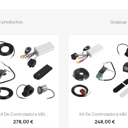
1 productos.
Ordenar 
Vista rápida
Vista rápida


Kit De Controladora 48V...
Kit De Controladora 48V..
278,00 €
248,00 €