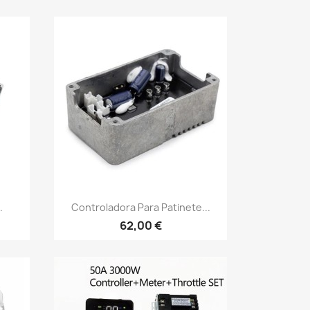
Vista rápida

.
Controladora Para Patinete...
62,00 €