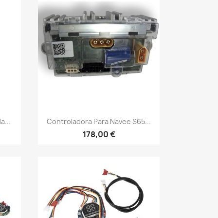
Vista rápida

a...
Controladora Para Navee S65...
178,00 €