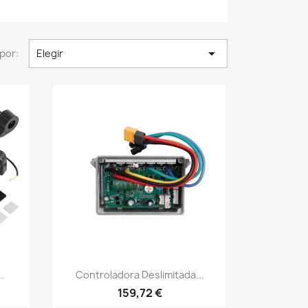

por:
Elegir
Vista rápida

.
Controladora Deslimitada...
159,72 €