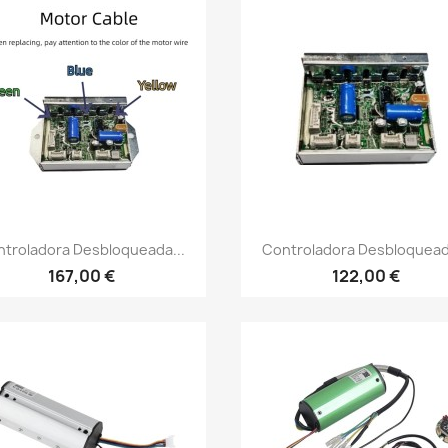
Vista rápida
Vista rápida


troladora Desbloqueada...
Controladora Desbloquead
167,00 €
122,00 €