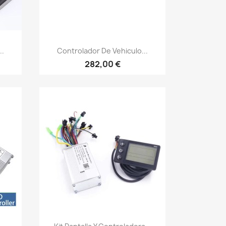
Vista rápida

..
Controlador De Vehiculo...
282,00 €
Vista rápida
