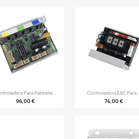
Vista rápida
Vista rápida


ntroladora Para Patinete...
Controladora ESC Para..
96,00 €
74,00 €