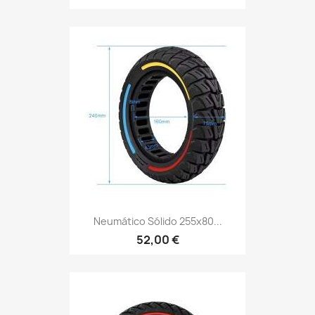
Neumático Sólido 255x80...
52,00 €