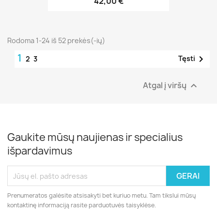
42,00 €
Rodoma 1-24 iš 52 prekės(-ių)
1

Tęsti
2
3
Atgal į viršų

Gaukite mūsų naujienas ir specialius
išpardavimus
Prenumeratos galėsite atsisakyti bet kuriuo metu. Tam tikslui mūsų
kontaktinę informaciją rasite parduotuvės taisyklėse.