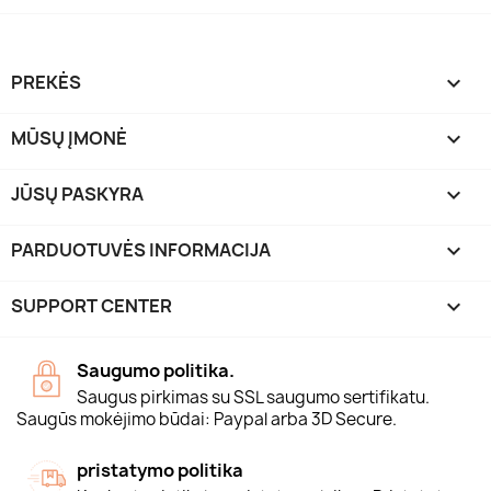
PREKĖS

MŪSŲ ĮMONĖ

JŪSŲ PASKYRA

PARDUOTUVĖS INFORMACIJA
keyboard_arrow_down
SUPPORT CENTER

Saugumo politika.
Saugus pirkimas su SSL saugumo sertifikatu.
Saugūs mokėjimo būdai: Paypal arba 3D Secure.
pristatymo politika