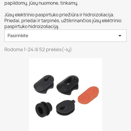
papildomų, jūsų nuomone, tinkamų.
Jūsų elektrinio paspirtuko priežiūra ir hidroizoliacija.
Priedai, priedai ir tarpinės, užtikrinančios jūsų elektrinio
paspirtuko hidroizoliaciją.

Pasirinkite
Rodoma 1-24 iš 52 prekės(-ių)