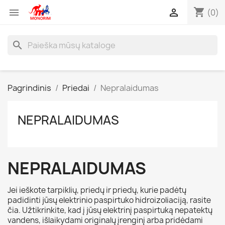
shopping_cart


(0)
search
Pagrindinis
Priedai
Nepralaidumas
NEPRALAIDUMAS
NEPRALAIDUMAS
Jei ieškote tarpiklių, priedų ir priedų, kurie padėtų
padidinti jūsų elektrinio paspirtuko hidroizoliaciją, rasite
čia. Užtikrinkite, kad į jūsų elektrinį paspirtuką nepatektų
vandens, išlaikydami originalų įrenginį arba pridėdami