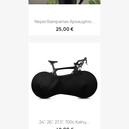
Neperšlampamas Apsauginis...
25,00 €
24", 26", 27,5", 700c Kalnų...