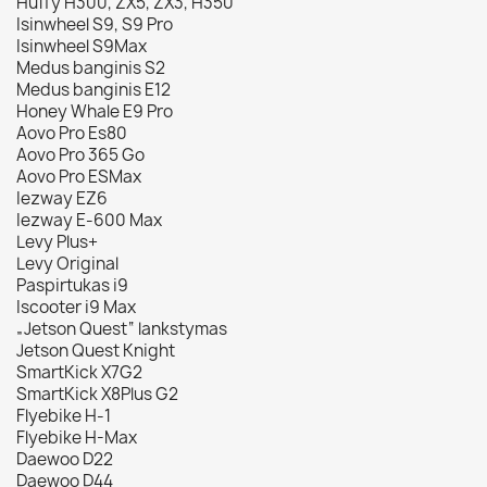
Huffy H300, ZX5, ZX3, H350
Isinwheel S9, S9 Pro
Isinwheel S9Max
Medus banginis S2
Medus banginis E12
Honey Whale E9 Pro
Aovo Pro Es80
Aovo Pro 365 Go
Aovo Pro ESMax
Iezway EZ6
Iezway E-600 Max
Levy Plus+
Levy Original
Paspirtukas i9
Iscooter i9 Max
„Jetson Quest“ lankstymas
Jetson Quest Knight
SmartKick X7G2
SmartKick X8Plus G2
Flyebike H-1
Flyebike H-Max
Daewoo D22
Daewoo D44