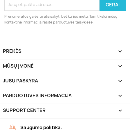
Prenumeratos galėsite atsisakyti bet kuriuo metu. Tam tikslui mūsų
kontaktinę informaciją rasite parduotuvės taisyklėse.
PREKĖS

MŪSŲ ĮMONĖ

JŪSŲ PASKYRA

PARDUOTUVĖS INFORMACIJA
keyboard_arrow_down
SUPPORT CENTER

Saugumo politika.