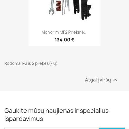
Monorim MF2 Priekinė...
134,00 €
Rodoma 1-2 iš 2 prekės(-ių)
Atgal į viršų

Gaukite mūsų naujienas ir specialius
išpardavimus