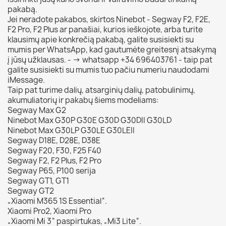
pakabą.
Jei neradote pakabos, skirtos Ninebot - Segway F2, F2E,
F2 Pro, F2 Plus ar panašiai, kurios ieškojote, arba turite
klausimų apie konkrečią pakabą, galite susisiekti su
mumis per WhatsApp, kad gautumėte greitesnį atsakymą
į jūsų užklausas. - -> whatsapp +34 696403761 - taip pat
galite susisiekti su mumis tuo pačiu numeriu naudodami
iMessage.
Taip pat turime dalių, atsarginių dalių, patobulinimų,
akumuliatorių ir pakabų šiems modeliams:
Segway Max G2
Ninebot Max G30P G30E G30D G30DII G30LD
Ninebot Max G30LP G30LE G30LEII
Segway D18E, D28E, D38E
Segway F20, F30, F25 F40
Segway F2, F2 Plus, F2 Pro
Segway P65, P100 serija
Segway GT1, GT1
Segway GT2
„Xiaomi M365 1S Essential“.
Xiaomi Pro2, Xiaomi Pro
„Xiaomi Mi 3“ paspirtukas, „Mi3 Lite“.