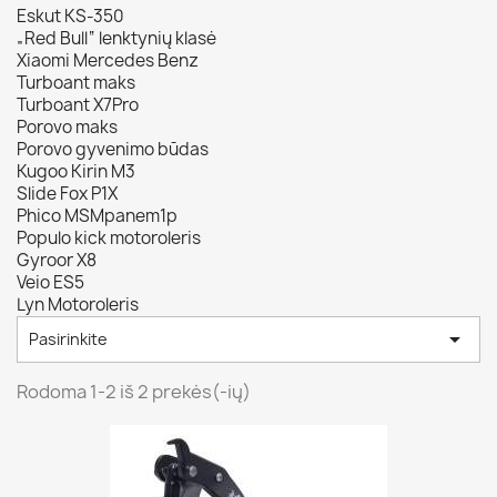
Eskut KS-350
„Red Bull“ lenktynių klasė
Xiaomi Mercedes Benz
Turboant maks
Turboant X7Pro
Porovo maks
Porovo gyvenimo būdas
Kugoo Kirin M3
Slide Fox P1X
Phico MSMpanem1p
Populo kick motoroleris
Gyroor X8
Veio ES5
Lyn Motoroleris

Pasirinkite
Rodoma 1-2 iš 2 prekės(-ių)