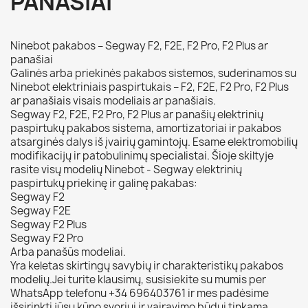
PANAŠIAI
Ninebot pakabos – Segway F2, F2E, F2 Pro, F2 Plus ar
panašiai
Galinės arba priekinės pakabos sistemos, suderinamos su
Ninebot elektriniais paspirtukais – F2, F2E, F2 Pro, F2 Plus
ar panašiais visais modeliais ar panašiais.
Segway F2, F2E, F2 Pro, F2 Plus ar panašių elektrinių
paspirtukų pakabos sistema, amortizatoriai ir pakabos
atsarginės dalys iš įvairių gamintojų. Esame elektromobilių
modifikacijų ir patobulinimų specialistai. Šioje skiltyje
rasite visų modelių Ninebot - Segway elektrinių
paspirtukų priekinę ir galinę pakabas:
Segway F2
Segway F2E
Segway F2 Plus
Segway F2 Pro
Arba panašūs modeliai.
Yra keletas skirtingų savybių ir charakteristikų pakabos
modelių.Jei turite klausimų, susisiekite su mumis per
WhatsApp telefonu +34 696403761 ir mes padėsime
išsirinkti jūsų kūno svoriui ir vairavimo būdui tinkamą