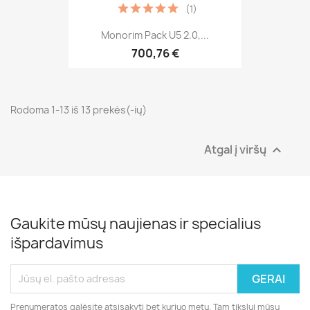
(1)
Monorim Pack U5 2.0,...
700,76 €
Rodoma 1-13 iš 13 prekės(-ių)
Atgal į viršų

Gaukite mūsų naujienas ir specialius
išpardavimus
Prenumeratos galėsite atsisakyti bet kuriuo metu. Tam tikslui mūsų