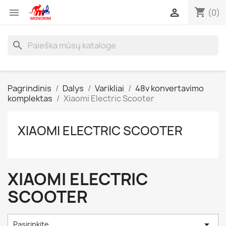
shopping_cart


(0)
search
Pagrindinis
Dalys
Varikliai
48v konvertavimo
komplektas
Xiaomi Electric Scooter
XIAOMI ELECTRIC SCOOTER
XIAOMI ELECTRIC
SCOOTER

Pasirinkite