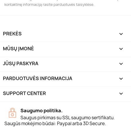
kontaktinę informaciją rasite parduotuvės taisyklėse.
PREKĖS

MŪSŲ ĮMONĖ

JŪSŲ PASKYRA

PARDUOTUVĖS INFORMACIJA
keyboard_arrow_down
SUPPORT CENTER

Saugumo politika.
Saugus pirkimas su SSL saugumo sertifikatu.
Saugūs mokėjimo būdai: Paypal arba 3D Secure.