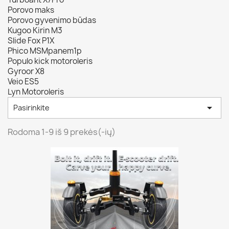
Porovo maks
Porovo gyvenimo būdas
Kugoo Kirin M3
Slide Fox P1X
Phico MSMpanem1p
Populo kick motoroleris
Gyroor X8
Veio ES5
Lyn Motoroleris

Pasirinkite
Rodoma 1-9 iš 9 prekės(-ių)