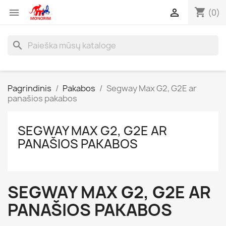
shopping_cart


(0)
search
Pagrindinis
Pakabos
Segway Max G2, G2E ar
panašios pakabos
SEGWAY MAX G2, G2E AR
PANAŠIOS PAKABOS
SEGWAY MAX G2, G2E AR
PANAŠIOS PAKABOS