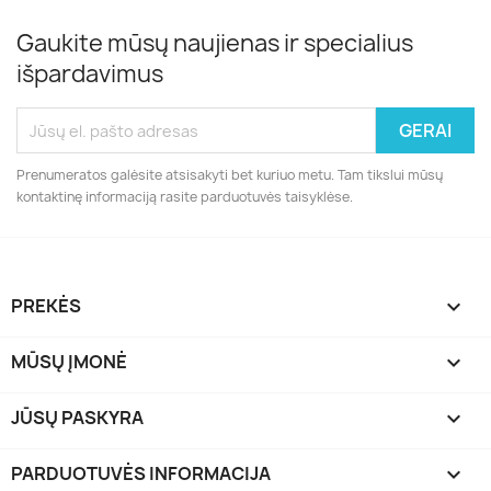
Gaukite mūsų naujienas ir specialius
išpardavimus
Prenumeratos galėsite atsisakyti bet kuriuo metu. Tam tikslui mūsų
kontaktinę informaciją rasite parduotuvės taisyklėse.
PREKĖS

MŪSŲ ĮMONĖ

JŪSŲ PASKYRA

PARDUOTUVĖS INFORMACIJA
keyboard_arrow_down