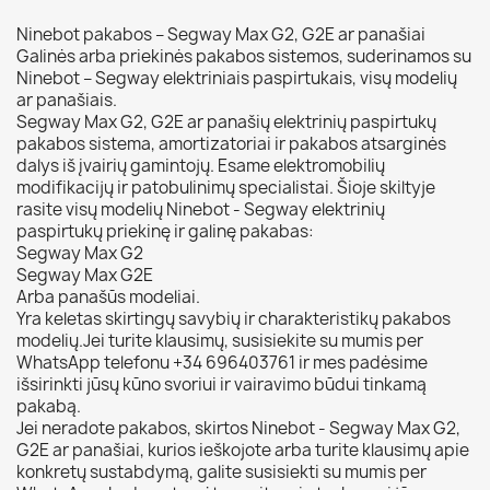
Ninebot pakabos – Segway Max G2, G2E ar panašiai
Galinės arba priekinės pakabos sistemos, suderinamos su
Ninebot – Segway elektriniais paspirtukais, visų modelių
ar panašiais.
Segway Max G2, G2E ar panašių elektrinių paspirtukų
pakabos sistema, amortizatoriai ir pakabos atsarginės
dalys iš įvairių gamintojų. Esame elektromobilių
modifikacijų ir patobulinimų specialistai. Šioje skiltyje
rasite visų modelių Ninebot - Segway elektrinių
paspirtukų priekinę ir galinę pakabas:
Segway Max G2
Segway Max G2E
Arba panašūs modeliai.
Yra keletas skirtingų savybių ir charakteristikų pakabos
modelių.Jei turite klausimų, susisiekite su mumis per
WhatsApp telefonu +34 696403761 ir mes padėsime
išsirinkti jūsų kūno svoriui ir vairavimo būdui tinkamą
pakabą.
Jei neradote pakabos, skirtos Ninebot - Segway Max G2,
G2E ar panašiai, kurios ieškojote arba turite klausimų apie
konkretų sustabdymą, galite susisiekti su mumis per