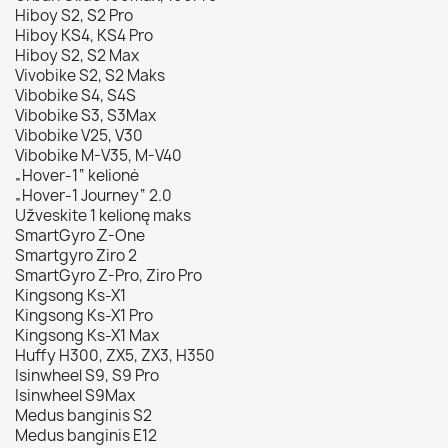
Hiboy S2, S2 Pro
Hiboy KS4, KS4 Pro
Hiboy S2, S2 Max
Vivobike S2, S2 Maks
Vibobike S4, S4S
Vibobike S3, S3Max
Vibobike V25, V30
Vibobike M-V35, M-V40
„Hover-1“ kelionė
„Hover-1 Journey“ 2.0
Užveskite 1 kelionę maks
SmartGyro Z-One
Smartgyro Ziro 2
SmartGyro Z-Pro, Ziro Pro
Kingsong Ks-X1
Kingsong Ks-X1 Pro
Kingsong Ks-X1 Max
Huffy H300, ZX5, ZX3, H350
Isinwheel S9, S9 Pro
Isinwheel S9Max
Medus banginis S2
Medus banginis E12