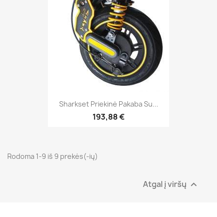
Sharkset Priekinė Pakaba Su...
193,88 €
Rodoma 1-9 iš 9 prekės(-ių)
Atgal į viršų
