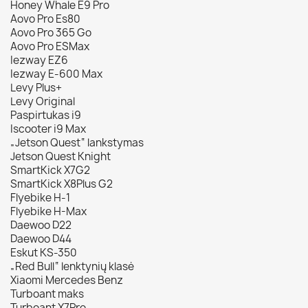
Honey Whale E9 Pro
Aovo Pro Es80
Aovo Pro 365 Go
Aovo Pro ESMax
Iezway EZ6
Iezway E-600 Max
Levy Plus+
Levy Original
Paspirtukas i9
Iscooter i9 Max
„Jetson Quest“ lankstymas
Jetson Quest Knight
SmartKick X7G2
SmartKick X8Plus G2
Flyebike H-1
Flyebike H-Max
Daewoo D22
Daewoo D44
Eskut KS-350
„Red Bull“ lenktynių klasė
Xiaomi Mercedes Benz
Turboant maks
Turboant X7Pro