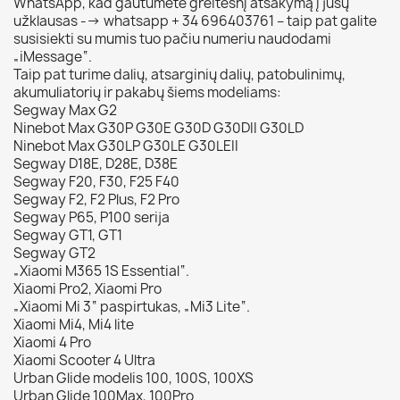
WhatsApp, kad gautumėte greitesnį atsakymą į jūsų
užklausas --> whatsapp + 34 696403761 – taip pat galite
susisiekti su mumis tuo pačiu numeriu naudodami
„iMessage“.
Taip pat turime dalių, atsarginių dalių, patobulinimų,
akumuliatorių ir pakabų šiems modeliams:
Segway Max G2
Ninebot Max G30P G30E G30D G30DII G30LD
Ninebot Max G30LP G30LE G30LEII
Segway D18E, D28E, D38E
Segway F20, F30, F25 F40
Segway F2, F2 Plus, F2 Pro
Segway P65, P100 serija
Segway GT1, GT1
Segway GT2
„Xiaomi M365 1S Essential“.
Xiaomi Pro2, Xiaomi Pro
„Xiaomi Mi 3“ paspirtukas, „Mi3 Lite“.
Xiaomi Mi4, Mi4 lite
Xiaomi 4 Pro
Xiaomi Scooter 4 Ultra
Urban Glide modelis 100, 100S, 100XS
Urban Glide 100Max, 100Pro