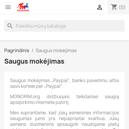
shopping_cart


(0)
search
Pagrindinis
Saugus mokėjimas
Saugus mokėjimas
Saugus mokėjimas „Paypal“, banko pavedimu arba
savo kortele per „Paypal“.
MONORIM.org didžiuojasi teikdamas saugią
apsipirkimo internete patirtį.
Mes suprantame, kad jūsų asmeninės informacijos
saugumas jums yra nepaprastai svarbus. Jūsų
asmens duomenims apsaugoti naudojame platų