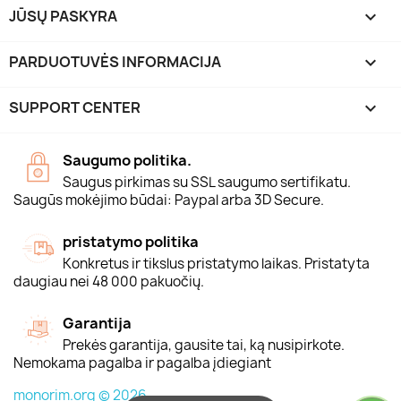
JŪSŲ PASKYRA

PARDUOTUVĖS INFORMACIJA
keyboard_arrow_down
SUPPORT CENTER

Saugumo politika.
Saugus pirkimas su SSL saugumo sertifikatu.
Saugūs mokėjimo būdai: Paypal arba 3D Secure.
pristatymo politika
Konkretus ir tikslus pristatymo laikas. Pristatyta
daugiau nei 48 000 pakuočių.
Garantija
Prekės garantija, gausite tai, ką nusipirkote.
Nemokama pagalba ir pagalba įdiegiant
monorim.org © 2026