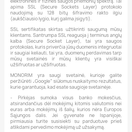
elektroninės ir fizinės saugos priemonių spektrą. Tai
apima SSL (Secure Sockets Layer) protokolo
naudojimą su 128 bitų šifravimo rakto ilgiu
(aukščiausio lygio, kurį galima įsigyti).
SSL sertifikatas skirtas užtikrinti saugumą mūsų
klientams. Santrumpa SSL reaguoja į terminus anglų
kalba (Secure Socket Layer), tai yra saugos
protokolas, kuris priverčia jūsų duomenis integruotai
ir saugiai keliauti, tai yra, duomenų perdavimas tarp
mūsų svetainės ir mūsų klientų yra visiškai
užšifruotas ar užšifruotas.
MONORIM yra saugi svetainė, kurioje galite
peržiūrėti „Google“ siūlomus nuskaitymo rezultatus,
kurie garantuoja, kad esate saugioje svetainėje.
- Pirkėjas sumoka visus banko mokesčius,
atsirandančius dėl mokėjimų kitomis valiutomis nei
euras arba mokėjimų iš šalių, kurios nėra Europos
Sąjungos dalis. Jei gyvenate ne Ispanijoje,
pirmiausia turite susisiekti su parduotuve prieš
atlikdami pervedimo mokėjimą už užsakymą.