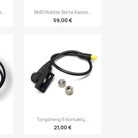
Greita peržiūra

...
BMS Plokštė Skirta Xiaomi...
59,00 €
Greita peržiūra

Tongsheng 6 Kontaktų...
21,00 €