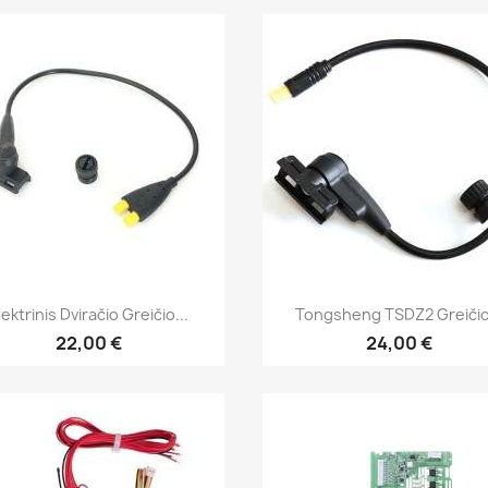
Greita peržiūra
Greita peržiūra


lektrinis Dviračio Greičio...
Tongsheng TSDZ2 Greičio.
22,00 €
24,00 €