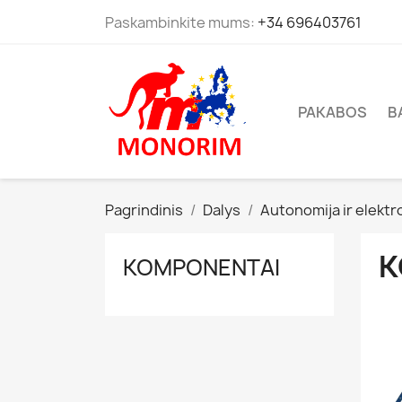
Paskambinkite mums:
+34 696403761
PAKABOS
B
Pagrindinis
Dalys
Autonomija ir elektr
K
KOMPONENTAI