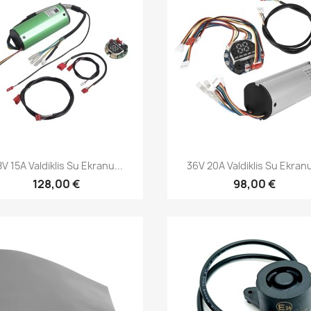
Greita peržiūra
Greita peržiūra


V 15A Valdiklis Su Ekranu...
36V 20A Valdiklis Su Ekranu
128,00 €
98,00 €