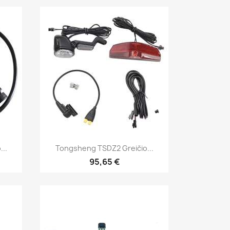
Greita peržiūra

..
Tongsheng TSDZ2 Greičio...
95,65 €