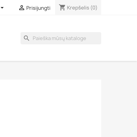
shopping_cart


Krepšelis
(0)
Prisijungti
search