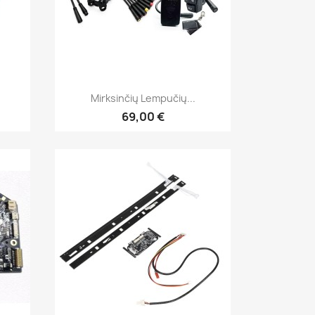
Greita peržiūra

Mirksinčių Lempučių...
69,00 €