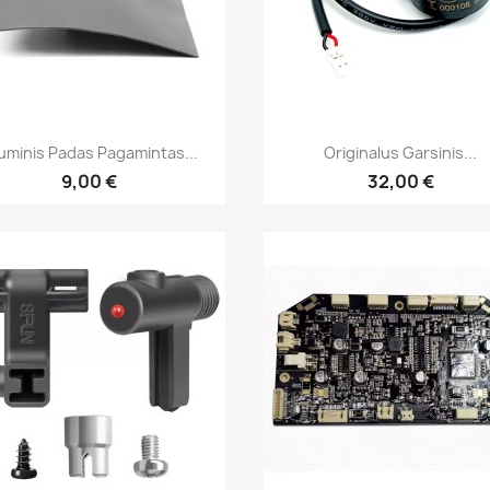
Greita peržiūra
Greita peržiūra


luminis Padas Pagamintas...
Originalus Garsinis...
9,00 €
32,00 €