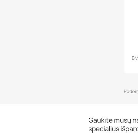
BM
Rodoma
Gaukite mūsų na
specialius išpa