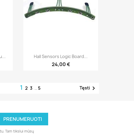
Greita peržiūra

...
Hall Sensors Logic Board...
24,00 €
1

Tęsti
2
3
…
5
tu. Tam tikslui mūsų