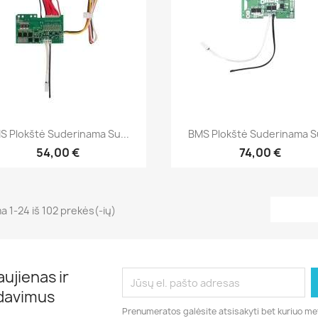
Greita peržiūra
Greita peržiūra


S Plokštė Suderinama Su...
BMS Plokštė Suderinama Su
54,00 €
74,00 €
 1-24 iš 102 prekės(-ių)
ujienas ir
rdavimus
Prenumeratos galėsite atsisakyti bet kuriuo me