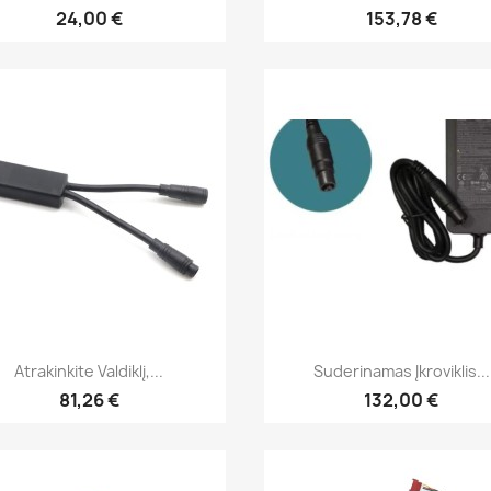
24,00 €
153,78 €
Greita peržiūra
Greita peržiūra


Atrakinkite Valdiklį,...
Suderinamas Įkroviklis...
81,26 €
132,00 €