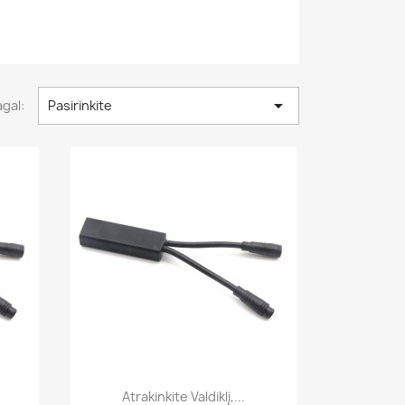

agal:
Pasirinkite
Greita peržiūra

Atrakinkite Valdiklį,...