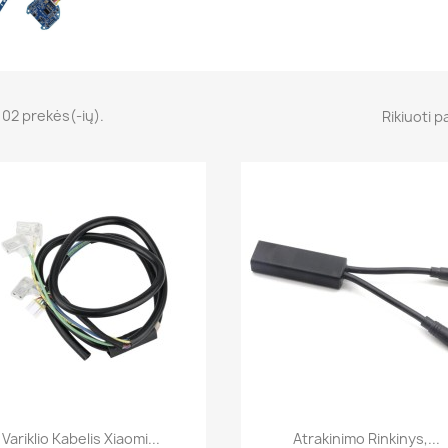
102 prekės(-ių).
Rikiuoti p
Greita peržiūra
Greita peržiūra


Variklio Kabelis Xiaomi...
Atrakinimo Rinkinys,...