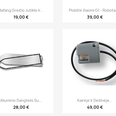
Greita peržiūra
Greita peržiūra


Bafang Greičio Jutiklis Ir...
Plokštė Xiaomi G1 - Robotas
19,00 €
39,00 €
Greita peržiūra
Greita peržiūra


Aliuminio Dangtelis Su...
Kairėje Ir Dešinėje...
28,00 €
49,00 €