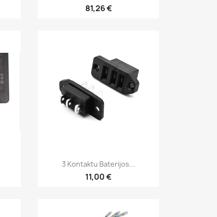
81,26 €
Greita peržiūra

3 Kontaktu Baterijos...
11,00 €