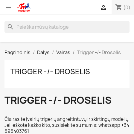
shopping_cart


(0)
search
Pagrindinis
Dalys
Vairas
Trigger -/- Droselis
TRIGGER -/- DROSELIS
TRIGGER -/- DROSELIS
Čia rasite įvairių trigerių ar greitintuvų ir skirtingų modelių.
Jei ieškote kažko kito, susisiekite su mumis: whatsapp +34
696403761