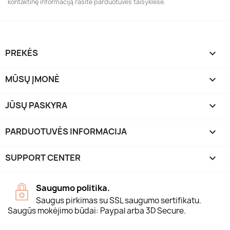
kontaktinę informaciją rasite parduotuvės taisyklėse.
PREKĖS

MŪSŲ ĮMONĖ

JŪSŲ PASKYRA

PARDUOTUVĖS INFORMACIJA
keyboard_arrow_down
SUPPORT CENTER

Saugumo politika.
Saugus pirkimas su SSL saugumo sertifikatu.
Saugūs mokėjimo būdai: Paypal arba 3D Secure.