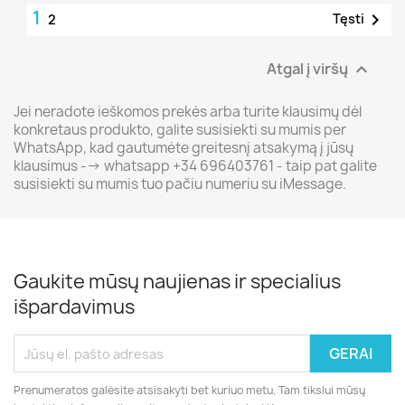
1

Tęsti
2
Atgal į viršų

Jei neradote ieškomos prekės arba turite klausimų dėl
konkretaus produkto, galite susisiekti su mumis per
WhatsApp, kad gautumėte greitesnį atsakymą į jūsų
klausimus --> whatsapp +34 696403761 - taip pat galite
susisiekti su mumis tuo pačiu numeriu su iMessage.
Gaukite mūsų naujienas ir specialius
išpardavimus
Prenumeratos galėsite atsisakyti bet kuriuo metu. Tam tikslui mūsų