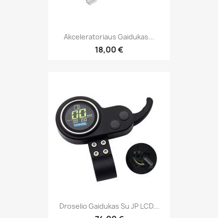
Akceleratoriaus Gaidukas...
18,00 €
Droselio Gaidukas Su JP LCD...