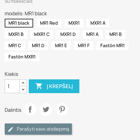
Su mokesčiais
modelis: MR1 black
MR1 black
MR1 Red
MXR1
MXR1 A
MXR1 B
MXR1 C
MXR1 D
MR1 A
MR1 B
MR1 C
MR1 D
MR1 E
MR1 F
Fastón MR1
Fastón MXR1
Kiekis

Į KREPŠELĮ
Dalintis
Parašyti savo atsiliepimą