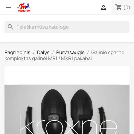
shopping_cart


(0)
search
Pagrindinis
Dalys
Purvasaugis
Galinio sparno
komplektas galinei MR1 / MXR1 pakabai