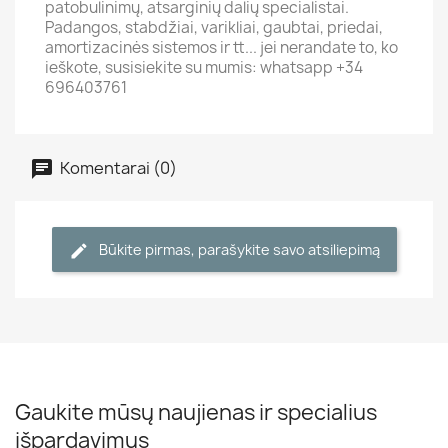
patobulinimų, atsarginių dalių specialistai.
Padangos, stabdžiai, varikliai, gaubtai, priedai,
amortizacinės sistemos ir tt... jei nerandate to, ko
ieškote, susisiekite su mumis: whatsapp +34
696403761
Komentarai (0)
Būkite pirmas, parašykite savo atsiliepimą
Gaukite mūsų naujienas ir specialius
išpardavimus