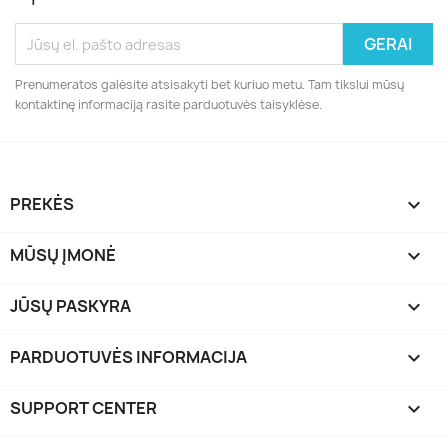
Prenumeratos galėsite atsisakyti bet kuriuo metu. Tam tikslui mūsų
kontaktinę informaciją rasite parduotuvės taisyklėse.
PREKĖS

MŪSŲ ĮMONĖ

JŪSŲ PASKYRA

PARDUOTUVĖS INFORMACIJA
keyboard_arrow_down
SUPPORT CENTER
