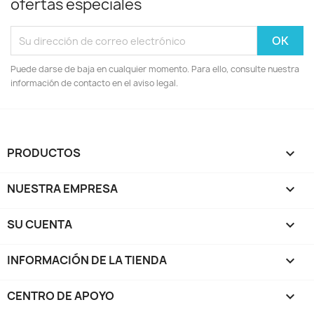
ofertas especiales
Puede darse de baja en cualquier momento. Para ello, consulte nuestra
información de contacto en el aviso legal.
PRODUCTOS

NUESTRA EMPRESA

SU CUENTA

INFORMACIÓN DE LA TIENDA
keyboard_arrow_down
CENTRO DE APOYO
