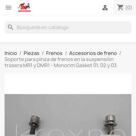
shopping_cart


(0)
search
Inicio
Piezas
Frenos
Accesorios de freno
Soporte para pinza de frenos en la suspensión
trasera MR1 y DMR1 - Monorim Gasket 01, 02 y 03