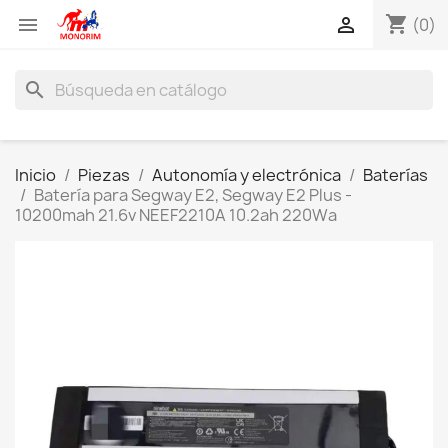
shopping_cart


(0)
search
Inicio
Piezas
Autonomía y electrónica
Baterías
Batería para Segway E2, Segway E2 Plus -
10200mah 21.6v NEEF2210A 10.2ah 220Wa