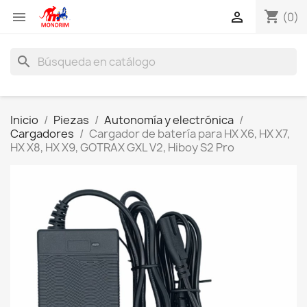
shopping_cart


(0)
search
Inicio
Piezas
Autonomía y electrónica
Cargadores
Cargador de batería para HX X6, HX X7,
HX X8, HX X9, GOTRAX GXL V2, Hiboy S2 Pro