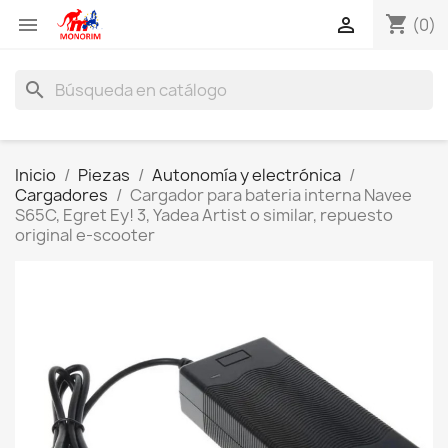
shopping_cart


(0)
search
Inicio
Piezas
Autonomía y electrónica
Cargadores
Cargador para bateria interna Navee
S65C, Egret Ey! 3, Yadea Artist o similar, repuesto
original e-scooter