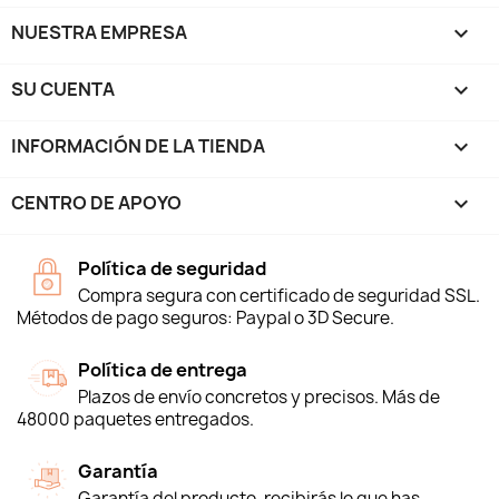
NUESTRA EMPRESA

SU CUENTA

INFORMACIÓN DE LA TIENDA
keyboard_arrow_down
CENTRO DE APOYO

Política de seguridad
Compra segura con certificado de seguridad SSL.
Métodos de pago seguros: Paypal o 3D Secure.
Política de entrega
Plazos de envío concretos y precisos. Más de
48000 paquetes entregados.
Garantía
Garantía del producto, recibirás lo que has