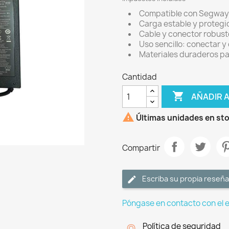
Compatible con Segway G
Carga estable y protegid
Cable y conector robust
Uso sencillo: conectar y
Materiales duraderos par
Cantidad

AÑADIR 

Últimas unidades en st
Compartir
Escriba su propia reseña
Póngase en contacto con el 
Política de seguridad