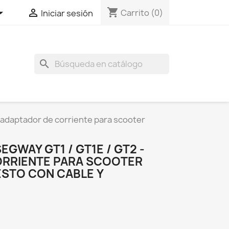
shopping_cart


Carrito
(0)
Iniciar sesión
search
 adaptador de corriente para scooter
GWAY GT1 / GT1E / GT2 -
ORRIENTE PARA SCOOTER
ESTO CON CABLE Y