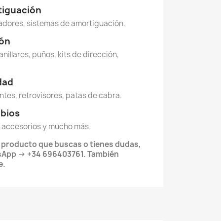
tiguación
dores, sistemas de amortiguación.
ión
anillares, puños, kits de dirección,
idad
ntes, retrovisores, patas de cabra.
mbios
 accesorios y mucho más.
l producto que buscas o tienes dudas,
sApp → +34 696403761. También
e.