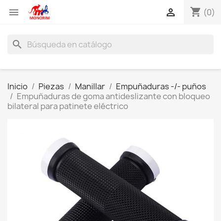
shopping_cart


(0)
search
Inicio
Piezas
Manillar
Empuñaduras -/- puños
Empuñaduras de goma antideslizante con bloqueo
bilateral para patinete eléctrico