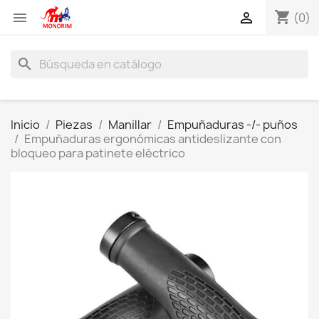
shopping_cart


(0)
search
Inicio
Piezas
Manillar
Empuñaduras -/- puños
Empuñaduras ergonómicas antideslizante con
bloqueo para patinete eléctrico