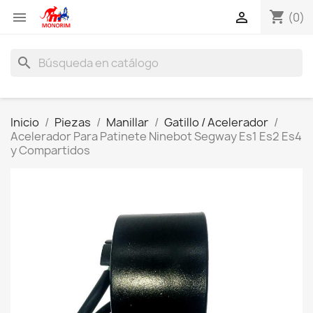
shopping_cart


(0)
search
Inicio
Piezas
Manillar
Gatillo / Acelerador
Acelerador Para Patinete Ninebot Segway Es1 Es2 Es4
y Compartidos