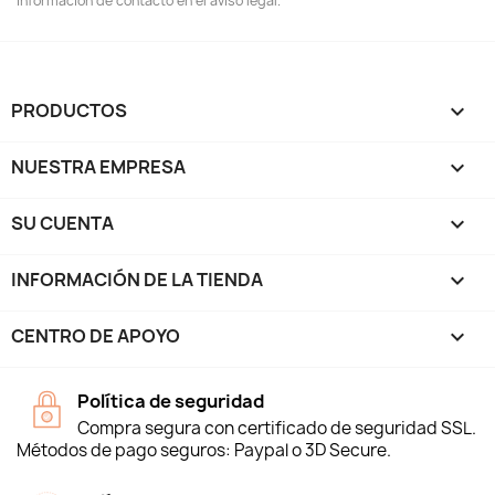
información de contacto en el aviso legal.
PRODUCTOS

NUESTRA EMPRESA

SU CUENTA

INFORMACIÓN DE LA TIENDA
keyboard_arrow_down
CENTRO DE APOYO

Política de seguridad
Compra segura con certificado de seguridad SSL.
Métodos de pago seguros: Paypal o 3D Secure.