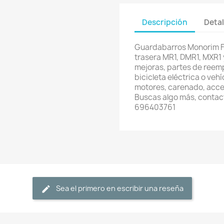
Descripción
Detal
Guardabarros Monorim F
trasera MR1, DMR1, MXR1
mejoras, partes de reemp
bicicleta eléctrica o veh
motores, carenado, acces
Buscas algo más, contac
696403761
Sea el primero en escribir una reseña