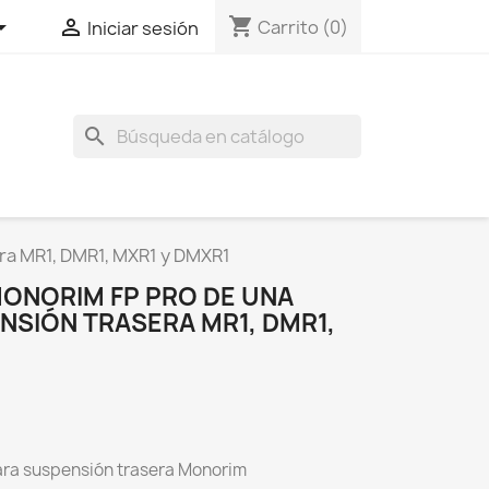
shopping_cart


Carrito
(0)
Iniciar sesión
search
ra MR1, DMR1, MXR1 y DMXR1
ONORIM FP PRO DE UNA
NSIÓN TRASERA MR1, DMR1,
ara suspensión trasera Monorim