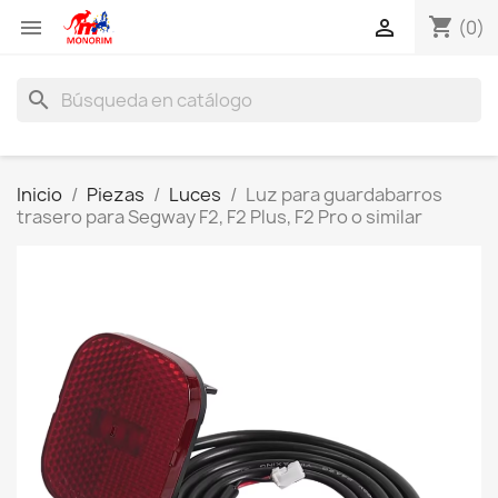
shopping_cart


(0)
search
Inicio
Piezas
Luces
Luz para guardabarros
trasero para Segway F2, F2 Plus, F2 Pro o similar