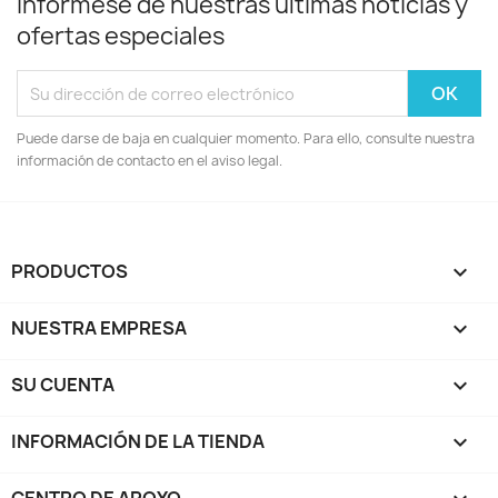
Infórmese de nuestras últimas noticias y
ofertas especiales
Puede darse de baja en cualquier momento. Para ello, consulte nuestra
información de contacto en el aviso legal.
PRODUCTOS

NUESTRA EMPRESA

SU CUENTA

INFORMACIÓN DE LA TIENDA
keyboard_arrow_down