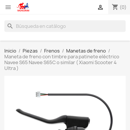
shopping_cart


(0)
search
Inicio
Piezas
Frenos
Manetas de freno
Maneta de freno con timbre para patinete eléctrico
Navee S65 Navee S65C o similar ( Xiaomi Scooter 4
Ultra )