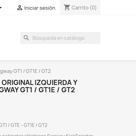
shopping_cart


Carrito
(0)
Iniciar sesión
search
egway GT1 / GT1E / GT2
ORIGINAL IZQUIERDA Y
WAY GT1 / GT1E / GT2
T1 / GTE - GT1E / GT2