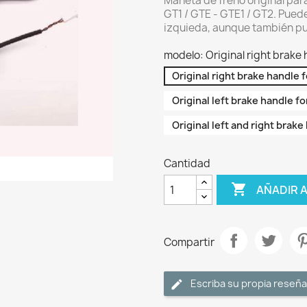
Maneta de freno original par
GT1 / GTE - GTE1 / GT2. Pued
izquieda, aunque también p
modelo: Original right brake 
Original right brake handle 
Original left brake handle fo
Original left and right brake
Cantidad

AÑADIR 
Compartir
Escriba su propia reseña