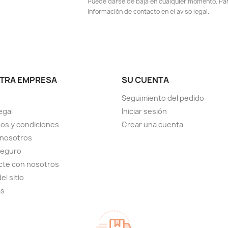
Puede darse de baja en cualquier momento. Para
información de contacto en el aviso legal.
TRA EMPRESA
SU CUENTA
Seguimiento del pedido
egal
Iniciar sesión
os y condiciones
Crear una cuenta
 nosotros
seguro
cte con nosotros
el sitio
as