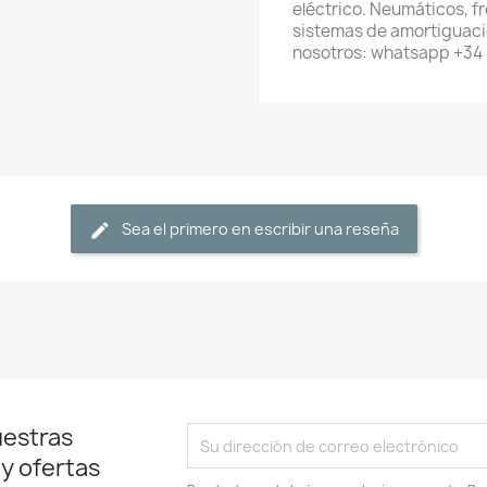
eléctrico. Neumáticos, f
sistemas de amortiguaci
nosotros: whatsapp +3
Sea el primero en escribir una reseña
uestras
 y ofertas