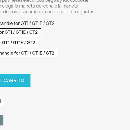
a patinetes eléctricos Segway KickScooter
e elegir la maneta derecha o la maneta
uede comprar ambas manetas de freno juntas.
handle for GT1 / GT1E / GT2
for GT1 / GT1E / GT2
r GT1 / GT1E / GT2
 handle for GT1 / GT1E / GT2
AL CARRITO