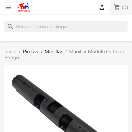
shopping_cart


(0)
search
Inicio
Piezas
Manillar
Manillar Modelo Outsider
Bongo